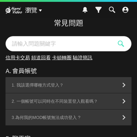
Hami Video
瀏覽
常見問題
信用卡交易
頻道回看
卡頓轉圈
驗證簡訊
A. 會員帳號
1. 我該選擇哪種方式登入？
2. 一個帳號可以同時在不同裝置登入觀看嗎？
3.為何我的MOD帳號無法成功登入 ?