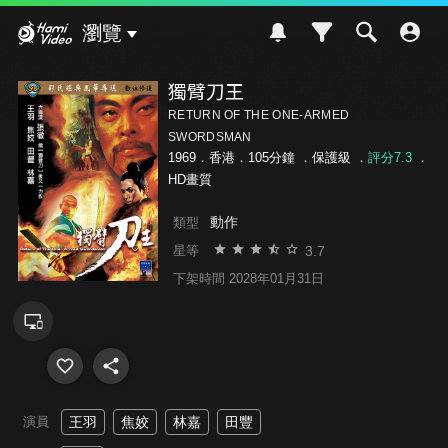
Hami Video
瀏覽
獨臂刀王
RETURN OF THE ONE-ARMED
SWORDSMAN
1969．香港．105分鐘 ．
保護級
．
評分7.3
．
HD畫質
動作
類型
3.7
星等
下架時間 2028年01月31日
演員
王羽
焦姣
林嘉
田豐