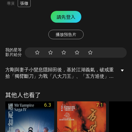
張徹
導演
請先登入
播放預告片
我的星等
影片給分
方剛與妻子小蠻息隱歸田後，基於江湖義氣，破戒重
拾「獨臂斷刀」力戰「八大刀王」、「五方巡使」、
「七地煞」、「九飛童」及「黑白刀使」數十位強
盜。
其他人也看了
6.3
7.1