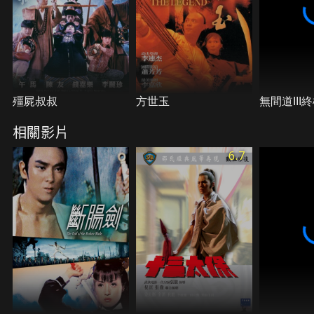
殭屍叔叔
方世玉
無間道III
相關影片
6.7