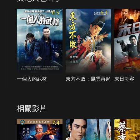
6.5
6.1
一個人的武林
東方不敗：風雲再起
末日刺客
相關影片
7.4