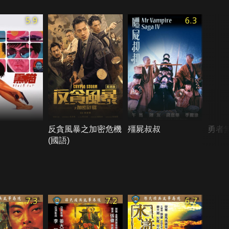
5.9
6.3
反貪風暴之加密危機
殭屍叔叔
勇者
(國語)
7.3
7.2
6.7