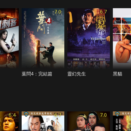
7.0
6.7
葉問4：完結篇
靈幻先生
黑貓
6.4
6.7
7.0