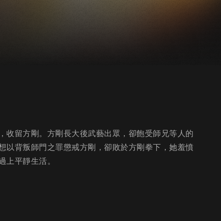
，收留方剛。方剛長大後武藝出眾，卻飽受師兄等人的
想以背叛師門之罪懲戒方剛，卻敗於方剛拳下，她羞憤
過上平靜生活。