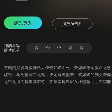
請先登入
播放預告片
我的星等
影片給分
方剛的父親為救神風大俠齊如峰而死，齊如峰感念救命之恩
歧視，為免傷同門之義，決定遠走他鄉。齊如峰的獨女齊佩
之中竟用刀斬斷其右臂。方剛幸得農家女小蠻救助，希望能