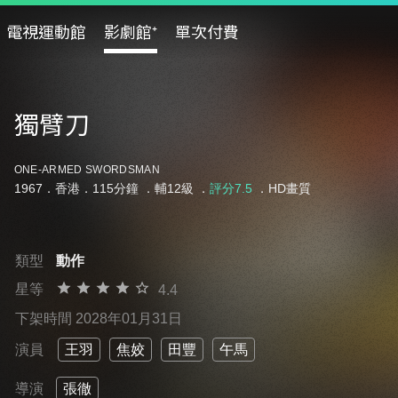
電視運動館
影劇館⁺
單次付費
獨臂刀
ONE-ARMED SWORDSMAN
1967．香港．115分鐘 ．
輔12級
．
評分7.5
．HD畫質
類型
動作
星等
4.4
下架時間 2028年01月31日
演員
王羽
焦姣
田豐
午馬
導演
張徹