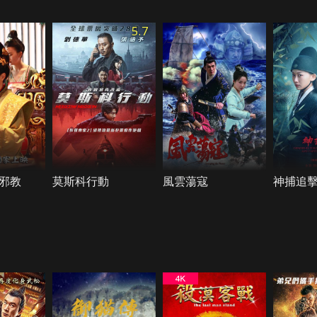
5.7
邪教
莫斯科行動
風雲蕩寇
神捕追