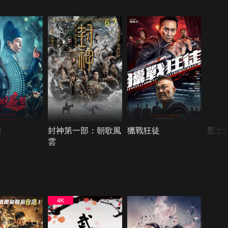
6.7
擊
封神第一部：朝歌風
獵戰狂徒
荒土
雲
6.3