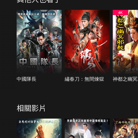
中國隊長
繡春刀：無間煉獄
神都之幽冥
相關影片