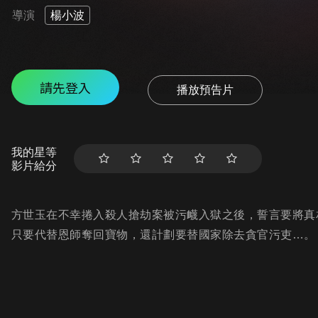
導演
楊小波
請先登入
播放預告片
我的星等
影片給分
方世玉在不幸捲入殺人搶劫案被污衊入獄之後，誓言要將真
只要代替恩師奪回寶物，還計劃要替國家除去貪官污吏…。