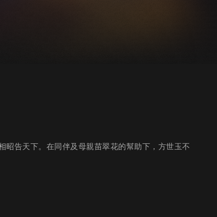
相昭告天下。在同伴及母親苗翠花的幫助下，方世玉不