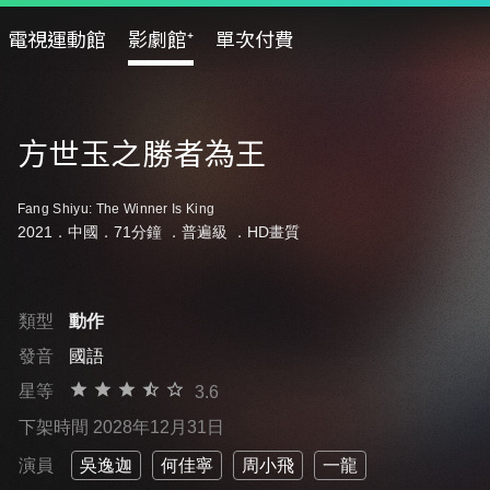
電視運動館
影劇館⁺
單次付費
方世玉之勝者為王
Fang Shiyu: The Winner Is King
2021．中國．71分鐘 ．
普遍級
．HD畫質
類型
動作
發音
國語
星等
3.6
下架時間 2028年12月31日
演員
吳逸迦
何佳寧
周小飛
一龍