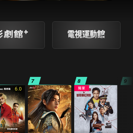
7
8
9
6.0