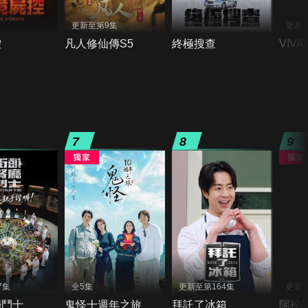
更新至第9集
更新至
控
凡人修仙傳S5
終極搜查
VIVA
7
8
9
7集
全5集
更新至第164集
更新至
廳鬥士
鬼怪十週年之旅
拜託了冰箱
阿松