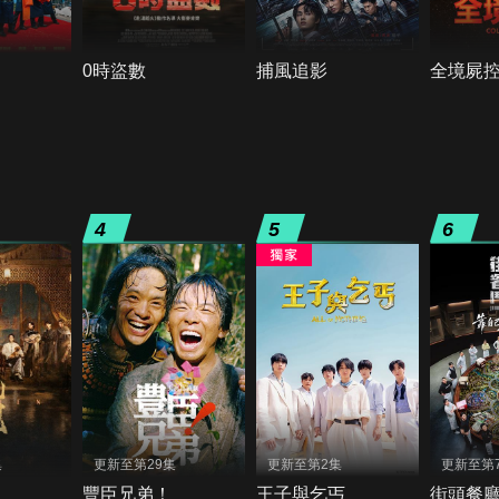
0時盜數
捕風追影
全境屍
4
5
6
集
更新至第29集
更新至第2集
更新至第
豐臣兄弟！
王子與乞丐
街頭餐