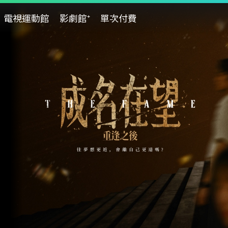
電視運動館
影劇館⁺
單次付費