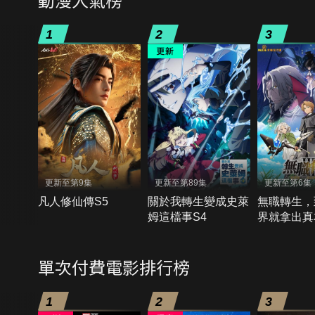
1
2
3
更新至第9集
更新至第89集
更新至第6集
凡人修仙傳S5
關於我轉生變成史萊
無職轉生，
姆這檔事S4
界就拿出真
單次付費電影排行榜
1
2
3