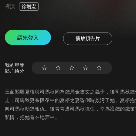
導演
徐增宏
請先登入
播放預告片
我的星等
影片給分
玉面閻羅夏梧與司馬秋同為鏢局金婁文之義子，後司馬秋鏢
走，司馬秋更乘懷孕中的夏梧之妻昏倒時姦污了她。夏梧抱
向司馬秋劫鏢報仇。後青青遭司馬秋擒住，幸為護鏢的鐵笛
私情，把她關在地窟中。