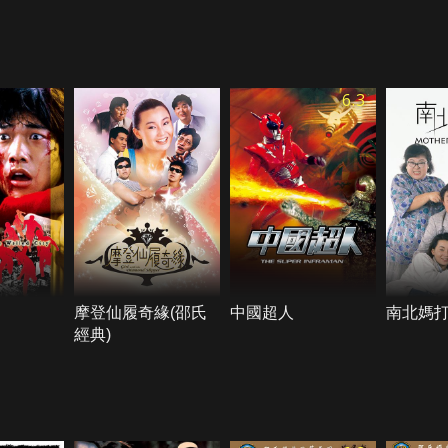
6.3
摩登仙履奇緣(邵氏
中國超人
南北媽打
經典)