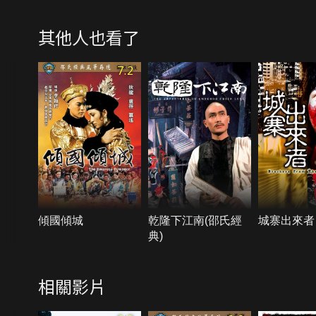
其他人也看了
7.2
傾國傾城
乾隆下江南(邵氏經
城寨出來者
典)
相關影片