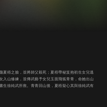
傷夏梧之臉，並將師父殺死；夏梧帶秘笈抱初生女兒逃
女入山修練，並傳武藝予女兒玉面飛狐青青，命她出山
書生徐純武所救。青青回山後，夏梧疑心其與徐純武有