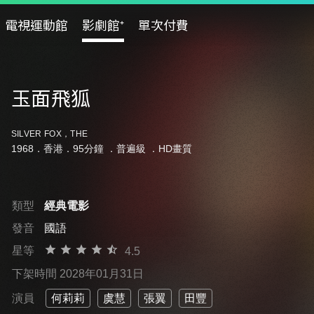
電視運動館
影劇館⁺
單次付費
玉面飛狐
SILVER FOX，THE
1968．香港．95分鐘 ．
普遍級
．HD畫質
類型
經典電影
發音
國語
星等
4.5
下架時間 2028年01月31日
演員
何莉莉
虞慧
張翼
田豐