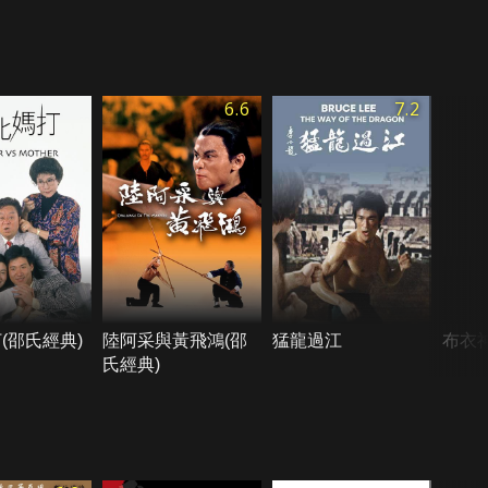
6.6
7.2
(邵氏經典)
陸阿采與黃飛鴻(邵
猛龍過江
布衣
氏經典)