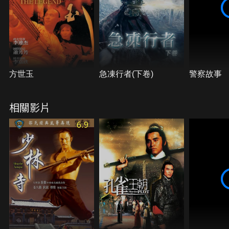
方世玉
急凍行者(下卷)
警察故事
相關影片
6.9