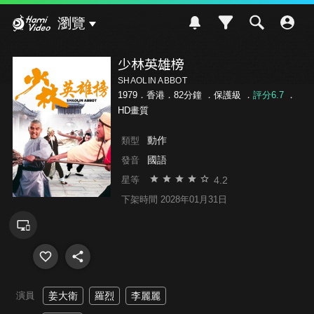
Hami Video
瀏覽
少林英雄榜
SHAOLIN ABBOT
1979．香港．82分鐘 ．
保護級
．
評分6.7
．
HD畫質
動作
類型
國語
發音
4.2
星等
下架時間 2028年01月31日
演員
姜大衛
羅烈
李麗麗