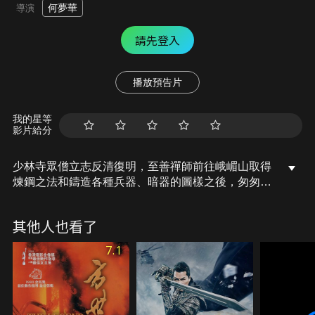
何夢華
導演
請先登入
播放預告片
我的星等
影片給分
少林寺眾僧立志反清復明，至善禪師前往峨嵋山取得
煉鋼之法和鑄造各種兵器、暗器的圖樣之後，匆匆趕
回少林，卻遇上清兵火燒少林寺，寺中眾僧大部份血
戰而死。至善前往南方，肩負起重建少林寺的重任，
其他人也看了
一面化緣募捐，一面結識江湖豪傑……
7.1