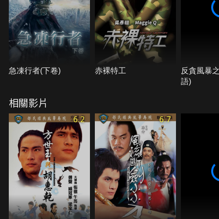
急凍行者(下卷)
赤裸特工
反貪風暴之
語)
相關影片
6.2
6.7