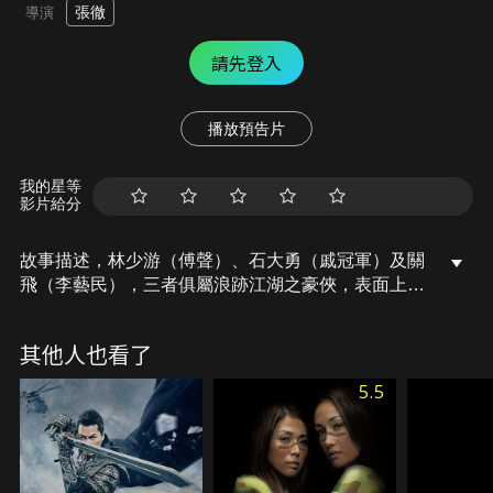
張徹
導演
請先登入
播放預告片
我的星等
影片給分
故事描述，林少游（傅聲）、石大勇（戚冠軍）及關
飛（李藝民），三者俱屬浪跡江湖之豪俠，表面上遊
戲人間，實則滿懷壯志，誓以抗暴為己任。一次，機
緣恰巧，林等三人助青年富戶楚鐵俠（姜大衛）逃出
其他人也看了
險境，並結為生死之交，始知楚實乃聞名江湖最擅
「金彈子」的高手。元朝異族王爺早有霸佔富戶財富
5.5
的野心，後更借故追捕楚，林等遂出手相助，共謀抗
暴大業…