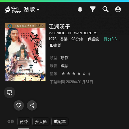
Hami Video
瀏覽
江湖漢子
MAGNIFICENT WANDERERS
1976．香港．98分鐘 ．
保護級
．
評分5.6
．
HD畫質
動作
類型
國語
發音
4
星等
下架時間 2028年01月31日
演員
傅聲
姜大衛
戚冠軍