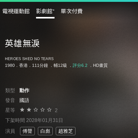
電視運動館
影劇館⁺
單次付費
英雄無淚
HEROES SHED NO TEARS
1980．香港．111分鐘 ．
輔12級
．
評分6.2
．HD畫質
類型
動作
發音
國語
星等
2
下架時間 2028年01月31日
演員
傅聲
白彪
趙雅芝