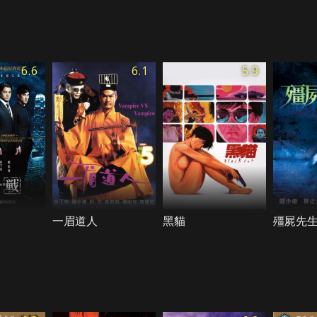
6.6
6.1
5.9
一眉道人
黑貓
殭屍先