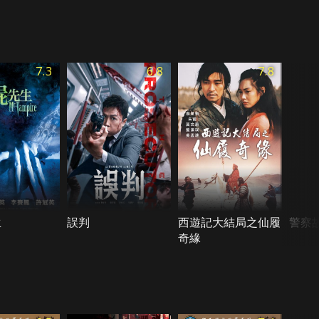
7.3
6.8
7.8
生
誤判
西遊記大結局之仙履
警察
奇緣