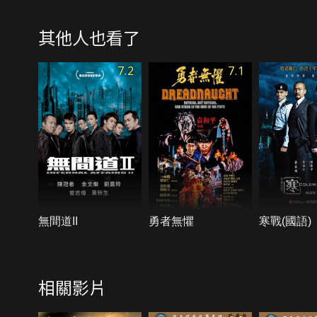
其他人也看了
7.2
7.1
無間道II
勇者無懼
寒戰(國語)
相關影片