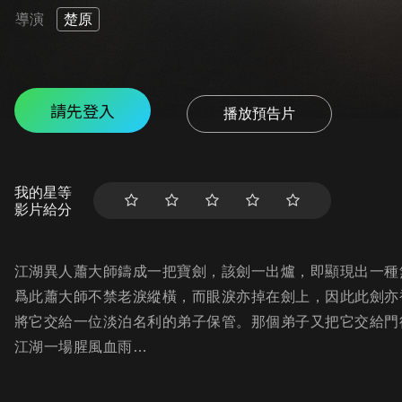
導演
楚原
請先登入
播放預告片
我的星等
影片給分
江湖異人蕭大師鑄成一把寶劍，該劍一出爐，即顯現出一種
爲此蕭大師不禁老淚縱橫，而眼淚亦掉在劍上，因此此劍亦被
將它交給一位淡泊名利的弟子保管。那個弟子又把它交給門
江湖一場腥風血雨…