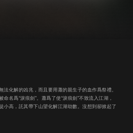
無法化解的凶兆，而且要用蕭的親生子的血作爲祭禮。
命名爲“淚痕劍”。蕭爲了使“淚痕劍”不致流入江湖，
徒小高，託其帶下山望化解江湖劫數。沒想到卻掀起了