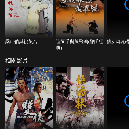
梁山伯與祝英台
陸阿采與黃飛鴻(邵氏經
倩女幽魂(
典)
相關影片
6.5