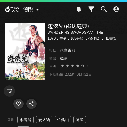
Hami Video
瀏覽
遊俠兒(邵氏經典)
WANDERING SWORDSMAN, THE
1970．香港．108分鐘 ．
保護級
．HD畫質
經典電影
類型
國語
發音
4
星等
下架時間 2028年01月31日
演員
李麗麗
姜大衛
張佩山
陳星