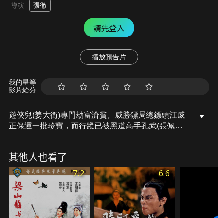
張徹
導演
請先登入
播放預告片
我的星等
影片給分
遊俠兒(姜大衛)專門劫富濟貧。威勝鏢局總鏢頭江威
正保運一批珍寶，而行蹤已被黑道高手孔武(張佩山)
發覺。孔欺騙遊一起劫鏢，遊後來才知上了賊人的
當。隨後，得知自己被騙後的遊俠兒決定將這些東西
其他人也看了
奪回來。最後，遊俠兒終於奪回了鏢，但是他也因為
重傷不治而死。
7.2
6.6