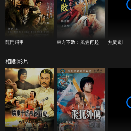
龍門飛甲
東方不敗：風雲再起
無間道II
相關影片
6.3