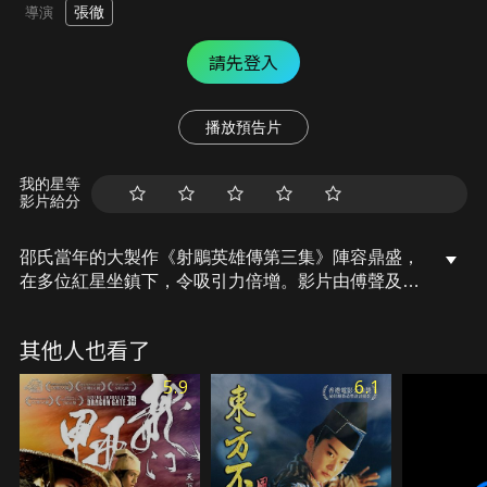
張徹
導演
請先登入
播放預告片
我的星等
影片給分
邵氏當年的大製作《射鵰英雄傳第三集》陣容鼎盛，
在多位紅星坐鎮下，令吸引力倍增。影片由傅聲及妞
妞當郭靖黃蓉，本性鬼馬的傅聲飾演憨直郭靖表現突
出，妞妞生動傳神的演繹方式也帶來不少輕鬆場面；
其他人也看了
狄龍飾演南帝段王爺的威風形象，成為片中焦點人
物。《射鵰英雄傳》乃金庸名著，故事由大導演張徹
5.9
6.1
與名作家倪匡改編，劇情比原著更豐富；張徹執導的
出色武打場面，令人看得津津有味。