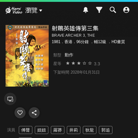
Hami Video
瀏覽
射鵰英雄傳第三集
BRAVE ARCHER 3, THE
1981．香港．96分鐘 ．
輔12級
．HD畫質
動作
類型
3.3
星等
下架時間 2028年01月31日
演員
傅聲
妞妞
羅莽
井莉
狄龍
郭追