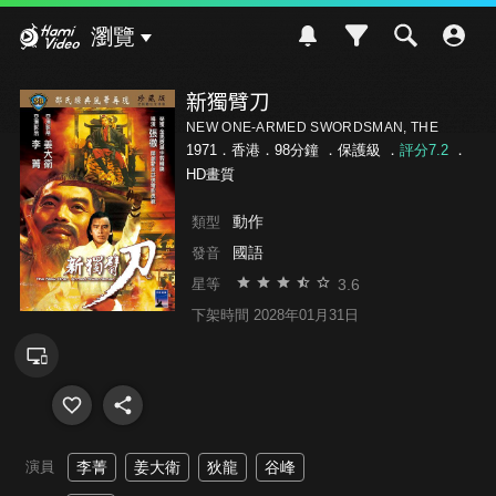
Hami Video
瀏覽
新獨臂刀
NEW ONE-ARMED SWORDSMAN, THE
1971．香港．98分鐘 ．
保護級
．
評分7.2
．
HD畫質
動作
類型
國語
發音
3.6
星等
下架時間 2028年01月31日
演員
李菁
姜大衛
狄龍
谷峰