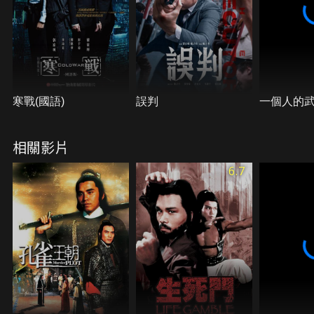
寒戰(國語)
誤判
一個人的
相關影片
6.7