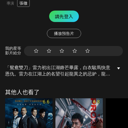
張徹
導演
請先登入
播放預告片
我的星等
影片給分
「鴛鴦雙刀」雷力初出江湖鋒芒畢露，白衣駿馬快意
恩仇。雷力在江湖上的名望引起龍異之的忌妒，龍異
之意欲除之而後快。為此，龍異之授意手下搶劫遠聲
鏢局的鏢銀，然後栽贓於虎威山莊莊主陳震南，將雷
其他人也看了
力行俠仗義替天行道的雙刀引向虎威山莊。雷力殺向
虎威山莊，龍異之以江湖長者身份出面干預，以三節
6.6
6.8
棍擊破雷力的「鴛鴦雙刀」，逼雷力自斷右臂，從此
退出江湖。