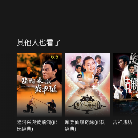
其他人也看了
6.6
陸阿采與黃飛鴻(邵
摩登仙履奇緣(邵氏
吉祥賭坊
氏經典)
經典)