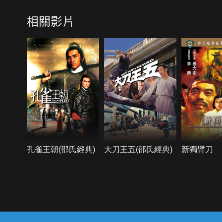
相關影片
孔雀王朝(邵氏經典)
大刀王五(邵氏經典)
新獨臂刀
{{notifyMsg}}