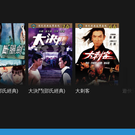
7.0
6.6
邵氏經典)
大決鬥(邵氏經典)
大刺客
遊俠兒