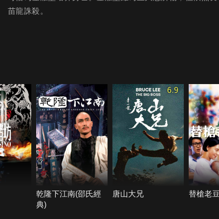
苗龍誅殺。
6.9
乾隆下江南(邵氏經
唐山大兄
替槍老
典)