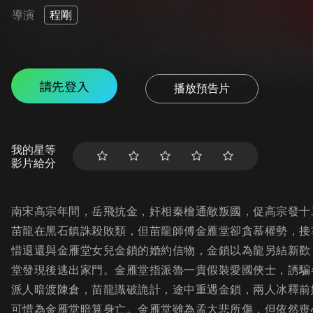
導演
程剛
請先登入
播放預告片
我的星等
影片給分
南宋高宗年間，岳飛抗金，奸相秦檜通敵叛國，促高宗發十
苗龍在黑石鎮誅殺敗類，但苗龍師傅金雁堂卻貪慕權勢，接
惜退還與金雁堂女兒金鎖的婚約信物，金鎖以為龍另結新歡
堂發現後逃出家門。金雁堂指派魯一貴假裝愛國俠士，誘騙
派人暗渡陳倉，苗龍識破詭計，途中重遇金鎖，兩人冰釋前
可惜為金雁堂暗算身亡。金雁堂雖為孟大悲所傷，但依然喪