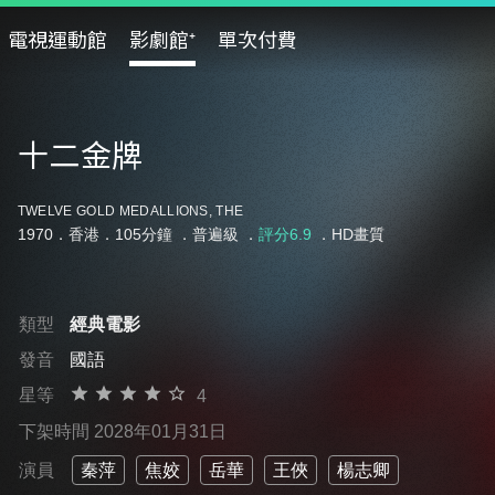
電視運動館
影劇館⁺
單次付費
十二金牌
TWELVE GOLD MEDALLIONS, THE
1970．香港．105分鐘 ．
普遍級
．
評分6.9
．HD畫質
類型
經典電影
發音
國語
星等
4
下架時間 2028年01月31日
演員
秦萍
焦姣
岳華
王俠
楊志卿