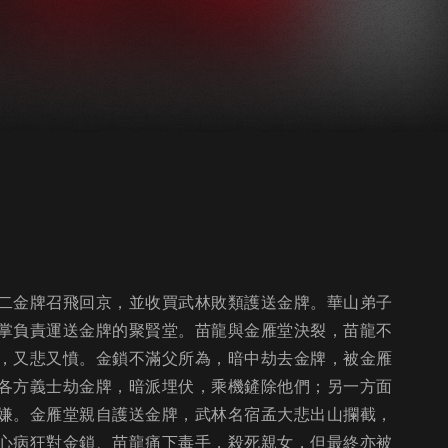
二金牌召飛回京，並收買武林敗類護送金牌。華山弟子
掌負責運送金牌的聚賢堂。苗龍與金雁堂決裂，苗龍不
，又悲又憤。金鎖不滿父所為，暗中劫去金牌，被金雁
各方義士劫金牌，暗派埋伏，乘機鏟除他們；另一方面
嫌。金雁堂親自護送金牌，武林名宿孟大悲出山攔截，
心病狂對金鎖、苗龍痛下毒手，殺死親女，但最終亦被