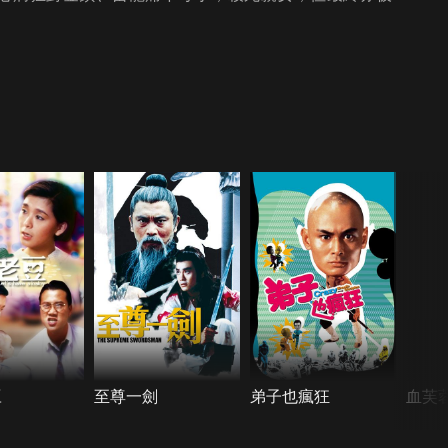
豆
至尊一劍
弟子也瘋狂
血芙