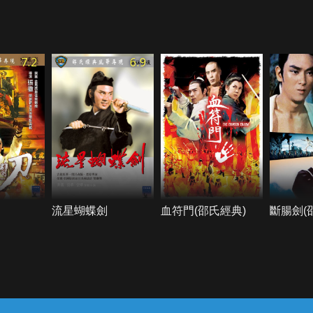
7.2
6.9
流星蝴蝶劍
血符門(邵氏經典)
斷腸劍(