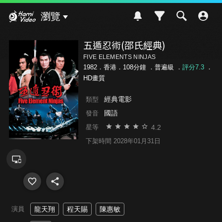
Hami Video
瀏覽
五遁忍術(邵氏經典)
FIVE ELEMENTS NINJAS
1982．香港．108分鐘 ．
普遍級
．
評分7.3
．
HD畫質
經典電影
類型
國語
發音
4.2
星等
下架時間 2028年01月31日
演員
龍天翔
程天賜
陳惠敏