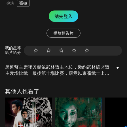
張徹
導演
請先登入
播放預告片
我的星等
影片給分
黑道幫主康聯興覬覦武林盟主地位，邀約武林總盟盟
主袁增比武，最後第十場比賽，康竟以東瀛武士出
戰。袁派手下梁智生應戰，一場力戰後，東瀛武士落
敗，死前留下遺書囑康聯興聘請忍者之王劍淵前來為
其他人也看了
其復仇。劍淵接到遺書便率領大批忍者前來中土，擺
下「五遁陣」，向袁增挑戰…