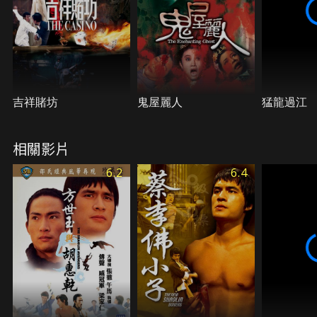
吉祥賭坊
鬼屋麗人
猛龍過江
相關影片
6.2
6.4