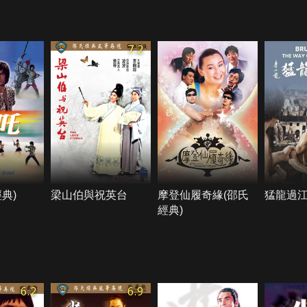
7.2
典)
梁山伯與祝英台
摩登仙履奇緣(邵氏
猛龍過
經典)
6.2
6.9