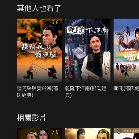
其他人也看了
6.6
陸阿采與黃飛鴻(邵
乾隆下江南(邵氏經
哪吒(邵氏經
氏經典)
典)
相關影片
7.0
6.3