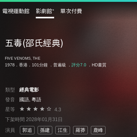
電視運動館
影劇館⁺
單次付費
五毒(邵氏經典)
FIVE VENOMS, THE
1978．香港．101分鐘 ．
普遍級
．
評分7.0
．HD畫質
類型
經典電影
發音
國語, 粵語
星等
4.3
下架時間 2028年01月31日
演員
郭追
孫建
江生
羅莽
鹿峰