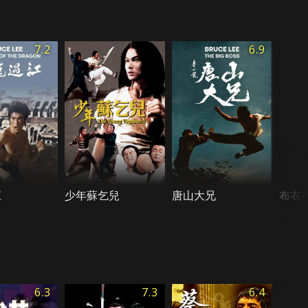
7.2
6.9
江
少年蘇乞兒
唐山大兄
布衣
6.3
7.3
6.4