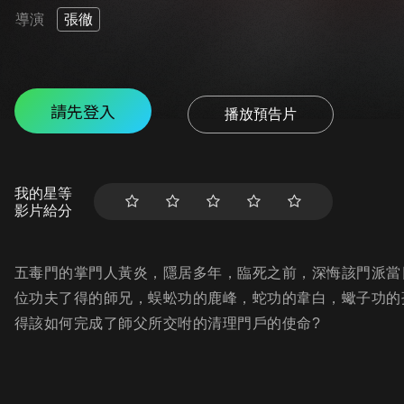
導演
張徹
請先登入
播放預告片
我的星等
影片給分
五毒門的掌門人黃炎，隱居多年，臨死之前，深悔該門派當
位功夫了得的師兄，蜈蚣功的鹿峰，蛇功的韋白，蠍子功的
得該如何完成了師父所交咐的清理門戶的使命?