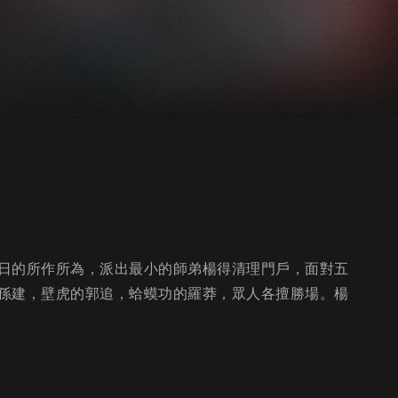
日的所作所為，派出最小的師弟楊得清理門戶，面對五
孫建，壁虎的郭追，蛤蟆功的羅莽，眾人各擅勝場。楊