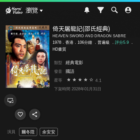
Hami Video
瀏覽
倚天屠龍記(邵氏經典)
HEAVEN SWORD AND DRAGON SABRE
1978．香港．106分鐘 ．
普遍級
．
評分5.9
．
HD畫質
經典電影
類型
國語
發音
4.1
星等
下架時間 2028年01月31日
演員
爾冬陞
余安安