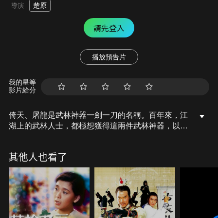
楚原
導演
請先登入
播放預告片
我的星等
影片給分
倚天、屠龍是武林神器一劍一刀的名稱。百年來，江
湖上的武林人士，都極想獲得這兩件武林神器，以便
找出秘密，雄霸天下。倚天劍現已在峨嵋派掌門人滅
絕師太之手，而屠龍刀則流落江湖，下落不明。 而明
其他人也看了
教四大護法中之金毛獅王謝遜，因妻女為其師成昆所
奸殺，引致發狂濫殺江湖人士，並在無意中奪得了屠
龍寶刀。握有倚天劍之滅絕師太，已聯合了武當、少
林、崑崙等六大門派，合力討伐明教。一場腥風血雨
的武林封報即將展開....