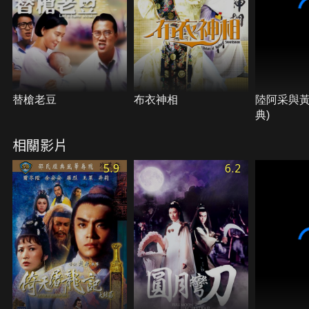
替槍老豆
布衣神相
陸阿采與黃
典)
相關影片
5.9
6.2