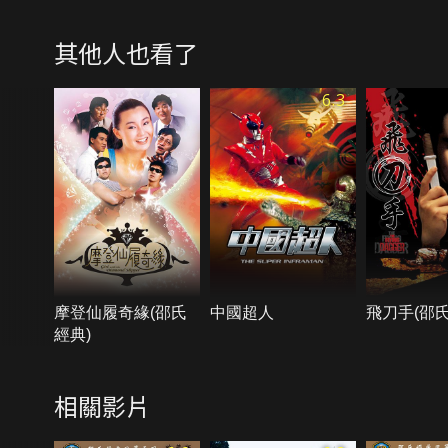
其他人也看了
6.3
摩登仙履奇緣(邵氏
中國超人
飛刀手(邵氏
經典)
相關影片