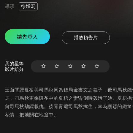
導演
徐增宏
請先登入
播放預告片
我的星等
影片給分
玉面閻羅夏梧與司馬秋同為鏢局金婁文之義子，後司馬秋鏢
走，司馬秋更乘懷孕中的夏梧之妻昏倒時姦污了她。夏梧抱
向司馬秋劫鏢報仇。後青青遭司馬秋擒住，幸為護鏢的鐵笛
私情，把她關在地窟中。