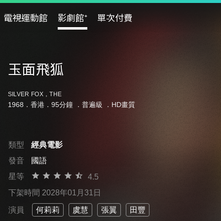
電視運動館
影劇館⁺
單次付費
玉面飛狐
SILVER FOX，THE
1968．香港．95分鐘 ．
普遍級
．HD畫質
類型
經典電影
發音
國語
星等
4.5
下架時間 2028年01月31日
演員
何莉莉
虞慧
張翼
田豐