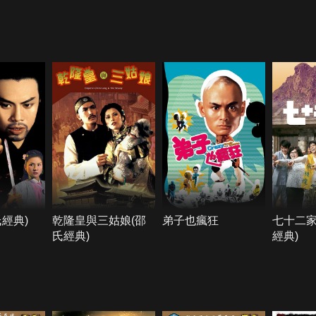
經典)
乾隆皇與三姑娘(邵
弟子也瘋狂
七十二家
氏經典)
經典)