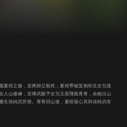
傷夏梧之臉，並將師父殺死；夏梧帶秘笈抱初生女兒逃
女入山修練，並傳武藝予女兒玉面飛狐青青，命她出山
書生徐純武所救。青青回山後，夏梧疑心其與徐純武有