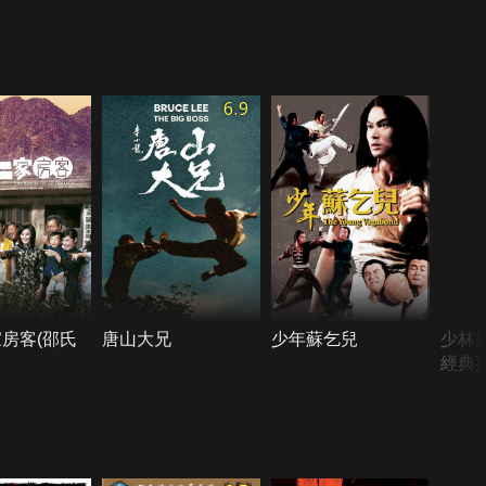
6.9
房客(邵氏
唐山大兄
少年蘇乞兒
少林
經典)