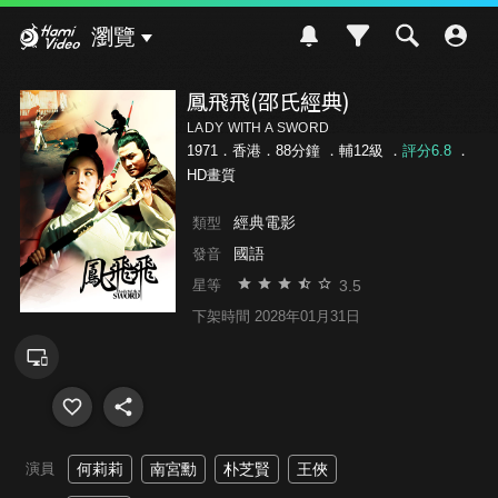
Hami Video
瀏覽
鳳飛飛(邵氏經典)
LADY WITH A SWORD
1971．香港．88分鐘 ．
輔12級
．
評分6.8
．
HD畫質
經典電影
類型
國語
發音
3.5
星等
下架時間 2028年01月31日
演員
何莉莉
南宮勳
朴芝賢
王俠