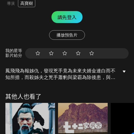
高寶樹
導演
請先登入
播放預告片
我的星等
影片給分
鳳飛飛為報姊仇，發現兇手竟為未來夫婿金連白而不
知所措，而殺姊夫之兇手蕭豹與梁霸為除後患，與金
夫人聯手對付飛飛，欲滅絕鳳家，飛飛怒不可遏，合
父母之力將惡賊擊斃。
其他人也看了