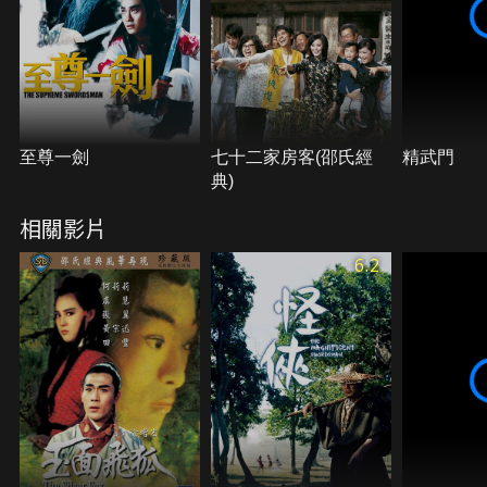
至尊一劍
七十二家房客(邵氏經
精武門
典)
相關影片
6.2