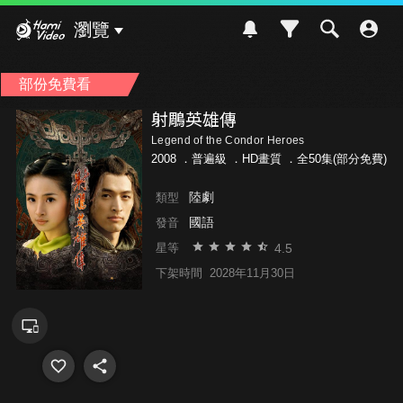
Hami Video
瀏覽
部份免費看
射鵰英雄傳
Legend of the Condor Heroes
2008 ．
普遍級
．HD畫質 ．全50集(部分免費)
陸劇
類型
國語
發音
4.5
星等
下架時間
2028年11月30日