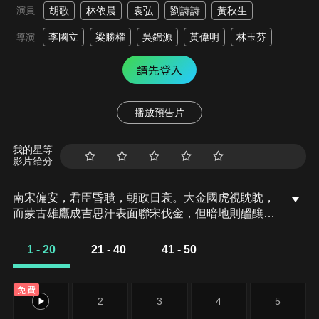
演員
胡歌
林依晨
袁弘
劉詩詩
黃秋生
李國立
梁勝權
吳錦源
黃偉明
林玉芬
導演
請先登入
播放預告片
我的星等
影片給分
南宋偏安，君臣昏聵，朝政日衰。大金國虎視眈眈，
而蒙古雄鷹成吉思汗表面聯宋伐金，但暗地則醞釀釀
着一統江山的野心。靖康之恥陰影下的中原江湖，武
林至寶《武穆遺書》和《九陰真經》成為人們匡扶大
1 - 20
21 - 40
41 - 50
宋江山、追求武學顛峰的寄託和目標。東邪、西毒、
南帝、北丐四大絕世高人，以及全真派、丐幫等數大
免費
門派紛紛捲入其中。忠良之後、成吉思汗的「金刀駙
1
2
3
4
5
馬」少年郭靖承母命從蒙古草原南下尋找殺父仇人，