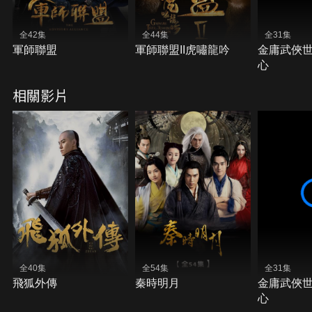
全42集
全44集
全31集
軍師聯盟
軍師聯盟II虎嘯龍吟
金庸武俠
心
相關影片
全40集
全54集
全31集
飛狐外傳
秦時明月
金庸武俠
心