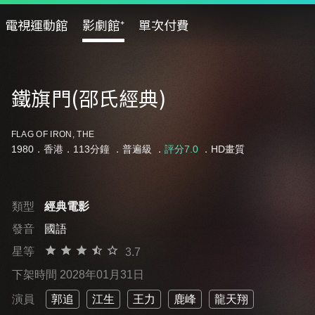
電視運動館
影劇館⁺
單次付費
鐵旗門(邵氏經典)
FLAG OF IRON, THE
1980．香港．113分鐘 ．
普遍級
．
評分7.0
．HD畫質
類型
經典電影
發音
國語
星等
3.7
下架時間 2028年01月31日
演員
郭追
江生
王力
鹿峰
龍天翔