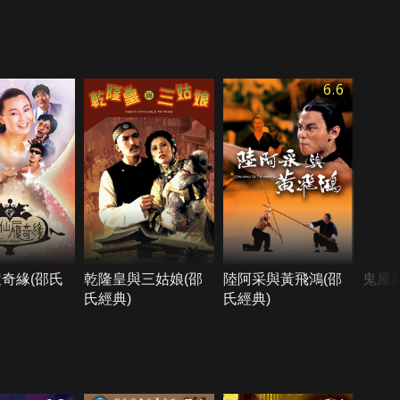
6.6
奇緣(邵氏
乾隆皇與三姑娘(邵
陸阿采與黃飛鴻(邵
鬼屋
氏經典)
氏經典)