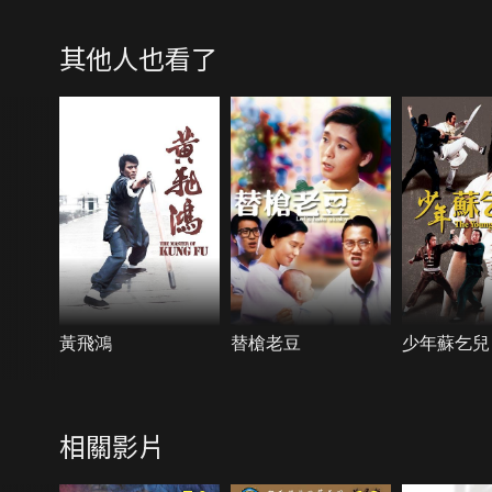
其他人也看了
黃飛鴻
替槍老豆
少年蘇乞兒
相關影片