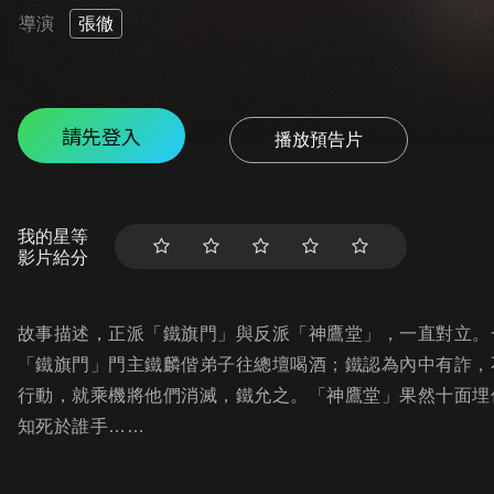
導演
張徹
請先登入
播放預告片
我的星等
影片給分
故事描述，正派「鐵旗門」與反派「神鷹堂」，一直對立。
「鐵旗門」門主鐵麟偕弟子往總壇喝酒；鐵認為內中有詐，
行動，就乘機將他們消滅，鐵允之。「神鷹堂」果然十面埋
知死於誰手……