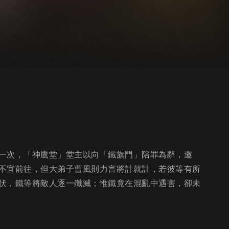
一次，「神鷹堂」堂主以向「鐵旗門」陪罪為辭，邀
不宜前往，但大弟子曹風則力言將計就計，若彼等有所
伏，鐵等將敵人逐一殲滅；惟鐵竟在混亂中遇害，卻未