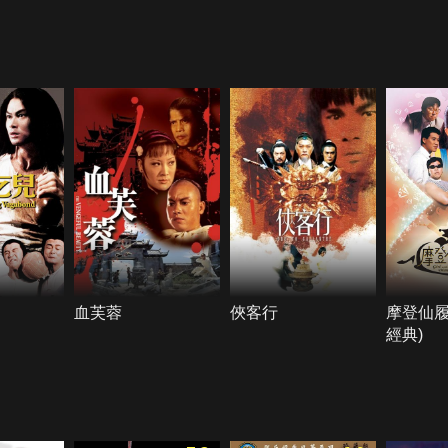
血芙蓉
俠客行
摩登仙履
經典)