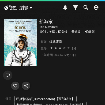
Hami Video
瀏覽
航海家
The Navigator
1924．美國．59分鐘 ．
普遍級
．HD畫質
經典電影
類型
3.6
星等
下架時間 2030年12月31日
演員
巴斯特基頓(BusterKeaton)【西部成金】