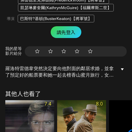
弗雷德里克弗魯姆(FrederickVroom)【將軍號】
凱瑟琳麥奎爾(KathrynMcGuire)【福爾摩斯二世】
巴斯特?基頓(BusterKeaton)【將軍號】
導演
請先登入
我的星等
影片給分
羅洛特雷德韋突然決定要向他對面的鄰居求婚，並拿
了預定好的船票要和她一起去檀香山蜜月旅行，女孩
並沒有答應他，但他毅然決然的還是上了船。女孩因
為父親將船賣給其他小國而上前檢查，卻沒想到船慢
其他人也看了
慢漂到太平洋，不知情的兩個人在船上展開了幾週的
生活，途中還遇食人族並被俘虜，兩人究竟會被吃掉
7.4
8.0
或得到救援呢？