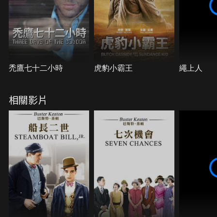
禿鷹七十二小時
虎豹小霸王
繩上人
相關影片