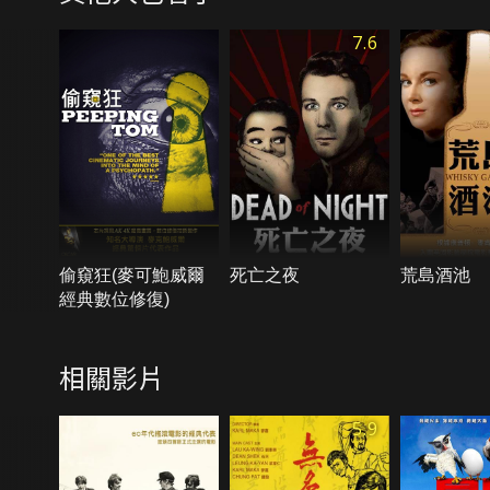
7.6
偷窺狂(麥可鮑威爾
死亡之夜
荒島酒池
經典數位修復)
相關影片
5.9