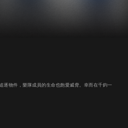
追逐物件，樂隊成員的生命也飽愛威脅。幸而在千鈞一