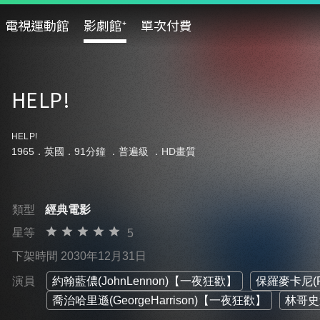
電視運動館
影劇館⁺
單次付費
HELP!
HELP!
1965．英國．91分鐘 ．
普遍級
．HD畫質
類型
經典電影
星等
5
下架時間 2030年12月31日
演員
約翰藍儂(JohnLennon)【一夜狂歡】
保羅麥卡尼(P
喬治哈里遜(GeorgeHarrison)【一夜狂歡】
林哥史達