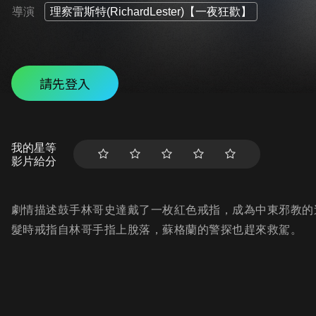
導演
理察雷斯特(RichardLester)【一夜狂歡】
請先登入
我的星等
影片給分
劇情描述鼓手林哥史達戴了一枚紅色戒指，成為中東邪教的
髮時戒指自林哥手指上脫落，蘇格蘭的警探也趕來救駕。