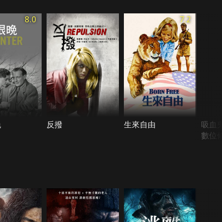
8.0
7.2
晚
反撥
生來自由
吸血
數位修