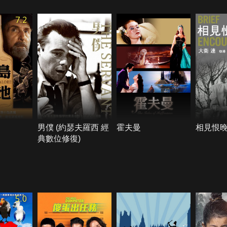
7.2
男僕 (約瑟夫羅西 經
霍夫曼
相見恨
典數位修復)
5.0