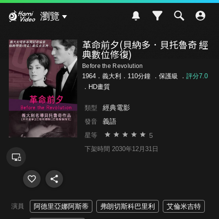
Hami Video
瀏覽
革命前夕(貝納多．貝托魯奇 經
典數位修復)
Before the Revolution
1964．義大利．110分鐘 ．
保護級
．
評分7.0
．HD畫質
經典電影
類型
義語
發音
5
星等
下架時間 2030年12月31日
演員
阿德里亞娜阿斯蒂
弗朗切斯科巴里利
艾倫米吉特