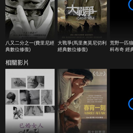
八又二分之一(費里尼經
大戰爭(馬里奧莫尼切利
荒野一匹狼
典數位修復)
經典數位修復)
科布奇 經
相關影片