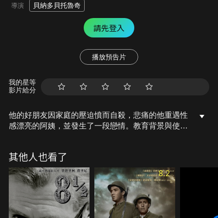
貝納多貝托魯奇
導演
請先登入
播放預告片
我的星等
影片給分
他的好朋友因家庭的壓迫憤而自殺，悲痛的他重遇性
感漂亮的阿姨，並發生了一段戀情。教育背景與使命
感，驅使他投身於即將爆發的革命，他想和人談革命
談感情，但當他愛上他的阿姨，卻為這種愛情感到內
其他人也看了
疚和痛苦不安，最後他鬥不過現實，和一個自己不大
喜歡的少女結婚。
8.2