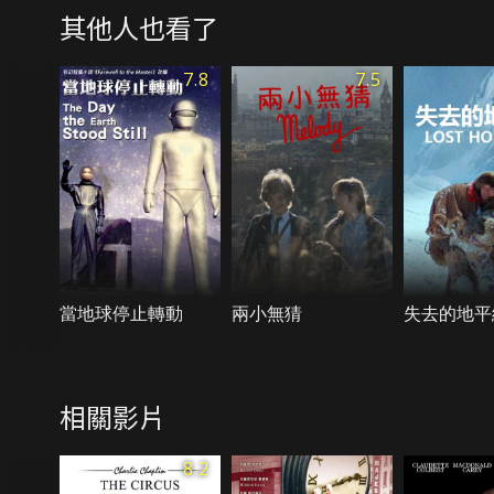
其他人也看了
7.8
7.5
當地球停止轉動
兩小無猜
失去的地平
相關影片
8.2