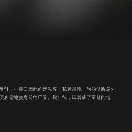
反對，小倆口因此約定私奔。私奔當晚，尚的父親意外
便哀傷地隻身前往巴黎。幾年後，瑪麗成了富翁的情