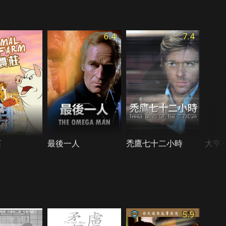
6.4
7.4
莊
最後一人
禿鷹七十二小時
大亨
5.9