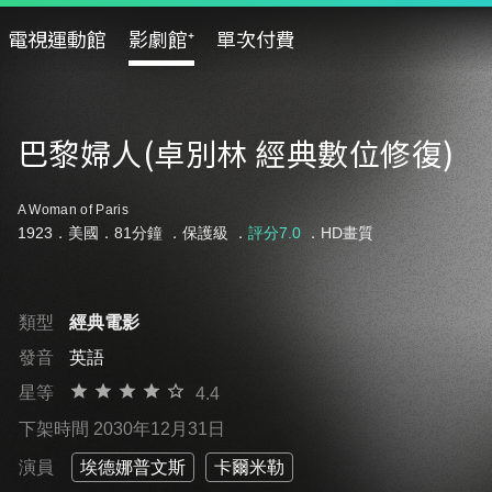
電視運動館
影劇館⁺
單次付費
巴黎婦人(卓別林 經典數位修復)
A Woman of Paris
1923．美國．81分鐘 ．
保護級
．
評分7.0
．HD畫質
類型
經典電影
發音
英語
星等
4.4
下架時間 2030年12月31日
演員
埃德娜普文斯
卡爾米勒