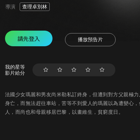
導演
查理卓別林
請先登入
播放預告片
我的星等
影片給分
法國少女瑪麗和男友尚米勒私訂終身，但遭到對方父親極力
身亡，而無法趕往車站，苦等不到愛人的瑪麗以為遭變心，
人，而尚也和母親移居巴黎，以畫維生，貧窮度日。