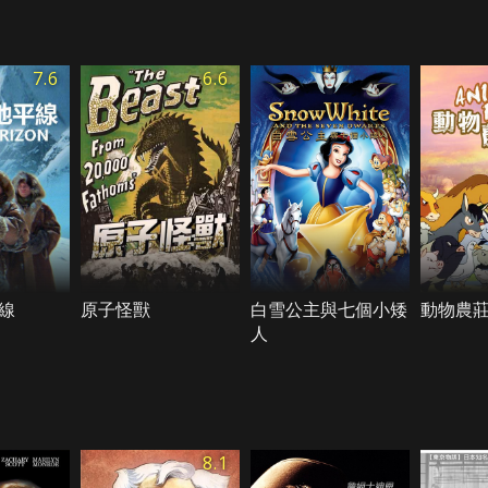
7.6
6.6
線
原子怪獸
白雪公主與七個小矮
動物農
人
8.1