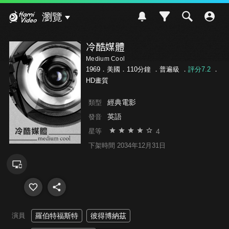
Hami Video
瀏覽
冷酷媒體
Medium Cool
1969．美國．110分鐘 ．
普遍級
．
評分7.2
．
HD畫質
經典電影
類型
英語
發音
4
星等
下架時間 2034年12月31日
演員
羅伯特福斯特
彼得博納茲