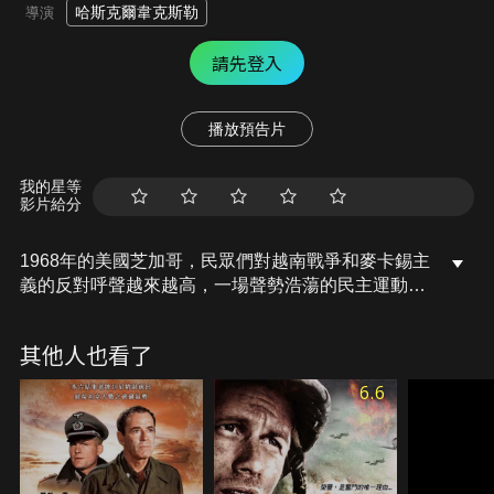
哈斯克爾韋克斯勒
導演
請先登入
播放預告片
我的星等
影片給分
1968年的美國芝加哥，民眾們對越南戰爭和麥卡錫主
義的反對呼聲越來越高，一場聲勢浩蕩的民主運動一
觸即發。約翰是電視台的攝影記者，他親眼目睹了事
件的來龍去脈，並有幸成為了事件中的一員。一次偶
其他人也看了
然中，約翰結識了名叫艾琳的女子，她的丈夫在越戰
中不幸死去，約翰對艾琳心懷憐憫。隨著時間的推
6.6
移，約翰漸漸愛上了善良堅強的艾琳，而艾琳亦對正
直的約翰心生愛慕，兩人走到了一起。然而，這段戀
情遭到了艾琳的兒子哈羅德的強烈反對，不惜以離家
出走來表示抗議，可是，就在哈羅德離家當天，騷亂