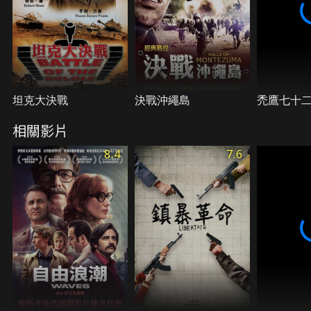
爆發了，在一片混亂之中，艾琳悲哀而絕望地尋找著
自己的兒子。
坦克大決戰
決戰沖繩島
禿鷹七十
相關影片
8.4
7.6