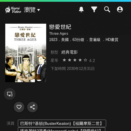
Hami Video
瀏覽
戀愛世紀
Three Ages
1923．美國．63分鐘 ．
普遍級
．HD畫質
經典電影
類型
4.2
星等
下架時間 2030年12月31日
演員
巴斯特?基頓(BusterKeaton)【福爾摩斯二世】