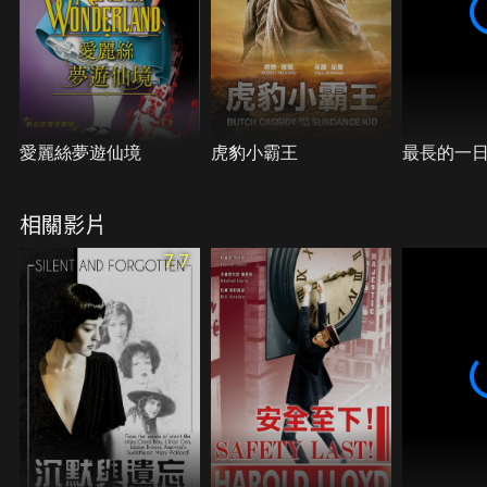
愛麗絲夢遊仙境
虎豹小霸王
最長的一
相關影片
7.7