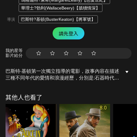
瑪格麗特?萊希(MargaretLeahy)【戀愛世紀】
華理士?勃利(WallaceBeery)【舐犢情深】
巴斯特?基頓(BusterKeaton)【將軍號】
導演
請先登入
我的星等
影片給分
巴斯特‧基頓第一次獨立指導的電影，故事內容在描述
三種不同年代的愛情和浪漫經歷，分別是:石器時代、
羅馬時代、現代。三種不同的時代可看出當時對愛情
的表現和浪漫，隨著時代改變，唯一不變的，就是
其他人也看了
愛…
8.0