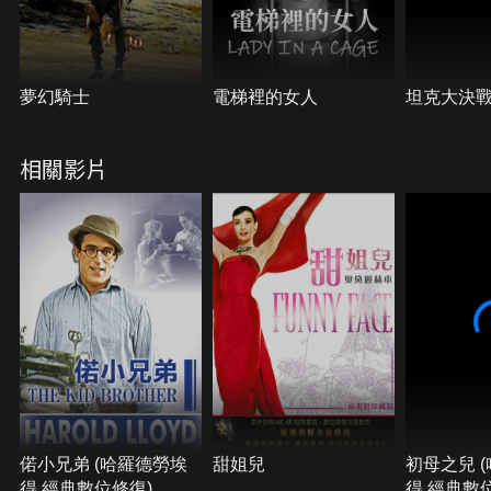
夢幻騎士
電梯裡的女人
坦克大決
相關影片
偌小兄弟 (哈羅德勞埃
甜姐兒
初母之兒 
得 經典數位修復)
得 經典數