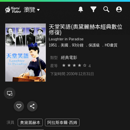
Hami Video
瀏覽
天堂笑語(奧黛麗赫本經典數位
修復)
Laughter in Paradise
1951．美國．93分鐘 ．
保護級
．HD畫質
經典電影
類型
4
星等
下架時間 2030年12月31日
演員
奧黛麗赫本
阿拉斯泰爾·西姆