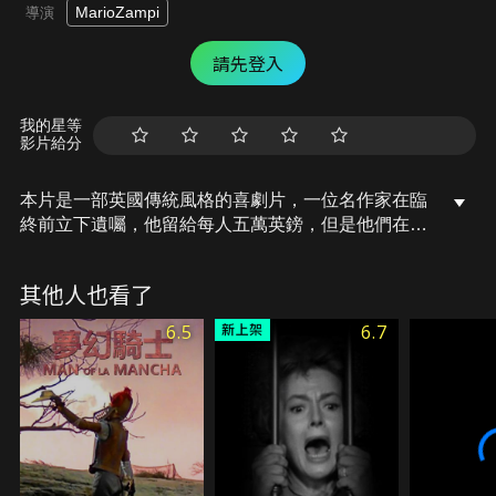
MarioZampi
導演
請先登入
我的星等
影片給分
本片是一部英國傳統風格的喜劇片，一位名作家在臨
終前立下遺囑，他留給每人五萬英鎊，但是他們在獲
得繼承權前，必須親自完成一項任務，如不能完成，
將失去遺產繼承權。過程中，為了得到這筆巨額的遺
其他人也看了
產，繼承人竭力去做對他們來說是難以做到的事情並
設法完成任務。
6.5
6.7