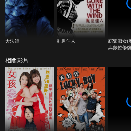
大法師
亂世佳人
窈窕淑女(
典數位修復
相關影片