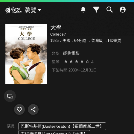
Hami Video
瀏覽
大學
College?
1925．美國．64分鐘 ．
普遍級
．HD畫質
經典電影
類型
4
星等
下架時間 2030年12月31日
演員
巴斯特基頓(BusterKeaton)【福爾摩斯二世】