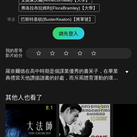
安妮康沃爾(AnneCornwall)【大學】
弗洛拉布拉姆利(FloraBramley)【大學】
巴斯特基頓(BusterKeaton)【將軍號】
導演
請先登入
我的星等
影片給分
羅奈爾德在高中時期是個課業優秀的書呆子，在畢業
典禮當天他讚揚讀書的好處，而斥罵體育運動的壞
處，遭到眾人的排擠，同時他心儀的對象瑪麗也無法
理解，相反，她酷愛體育運動，上了大學後，羅奈爾
其他人也看了
德不想失去瑪麗，更不想眼睜睜的看著心愛的人被他
的情敵傑夫搶走，於是他為了愛情強迫自己在大學中
8.1
8.1
練習各項體育活動，卻屢屢挫敗，在校長的支持下加
入了划船隊，在比賽當天，他準備為學校爭取勝利的
光榮的同時，卻遭到隊友的陷害…