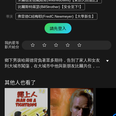
米爾德里德戴維斯(MildredDavis)【東部人西遊記】
比爾斯特羅瑟(BillStrother)【安全至下!】
弗雷德C紐梅耶(FredC.Newmeyer)【大學新生】
導演
請先登入
我的星等
影片給分
鄉下男孩哈羅德背負著眾多期待，告別了家人和女友
到大城市闖蕩，在大城市中他與新朋友比爾共住，並
在迪沃爾百貨找到了一個銷售員的工作。為了讓女友
安心，他寫信給女友說自己是百貨的經理，一切的搞
其他人也看了
笑劇情由此而生...。《安全至下！》是一部1923年的
無聲愛情喜劇電影，片中哈羅德 勞埃德雙手牢牢捉住
7.2
6.4
指針避免從鐘樓上跌落成為無聲電影中的經典一幕。