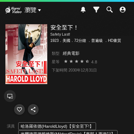
Hami Video
瀏覽
安全至下！
Safety Last!
1923．美國．72分鐘 ．
普遍級
．HD畫質
經典電影
類型
4.8
星等
下架時間 2030年12月31日
演員
哈洛羅依德(HaroldLloyd)【安全至下!】