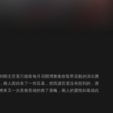
的閣主宮茗只能靠每月召開博雅集收取男花魁的演出費
，兩人因此有了一些瓜葛，然而讓宮茗沒有想到的，唐
將來又一次美救英雄的救了唐楓，兩人的愛恨糾葛就此