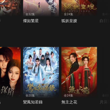
全32集
全24集
全40
夢
燦如繁星
狐妖皇嫂
白日
全20集
全24集
全8集
陷
鸞鳳知若錄
無主之花
月滿