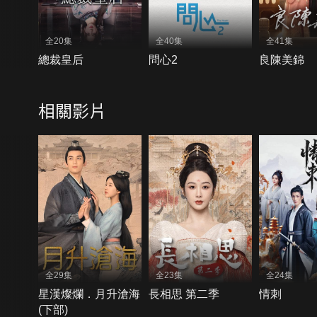
全20集
全40集
全41集
總裁皇后
問心2
良陳美錦
相關影片
全29集
全23集
全24集
星漢燦爛．月升滄海
長相思 第二季
情刺
(下部)