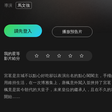
導演
馬文強
請先登入
播放預告片
我的星等
影片給分
宮茗是京城不以點心好吃卻以表演出名的點心閣閣主，手殘
用維持生活，在一次博雅集上，唐楓意外闖入並挾持了宮茗
楓竟是當今朝代的大皇子，未來皇位的繼承人，且在不久的
開始……