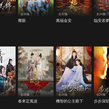
全30集
全32集
全24集
耀眼
萬福金安
臨安若
全28集
全26集
全24集
春來定風波
機智的公主殿下
步步深