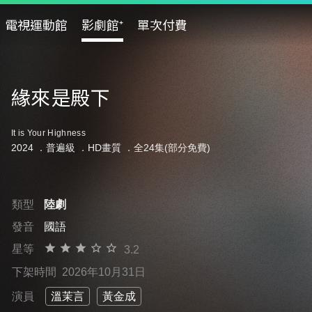
電視運動館
影劇館⁺
單次付費
緣來是殿下
It is Your Highness
2024 ．
普遍級
．HD畫質 ．全24集(部分免費)
類型
陸劇
發音
國語
星等
3.2
下架時間
2026年10月31日
演員
溫茉言
黃金成