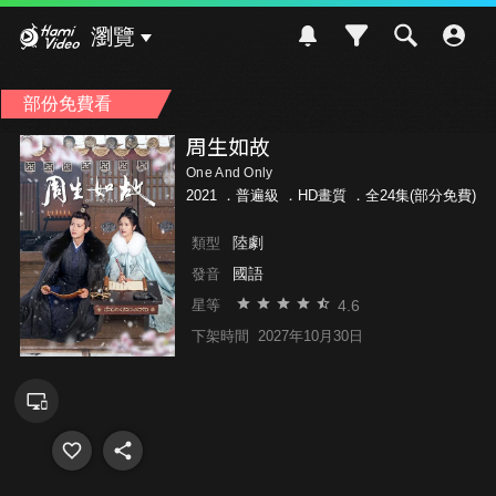
Hami Video
瀏覽
部份免費看
周生如故
One And Only
2021 ．
普遍級
．HD畫質 ．全24集(部分免費)
陸劇
類型
國語
發音
4.6
星等
下架時間
2027年10月30日