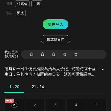
演員
任嘉倫
白鹿
郭虎
導演
請先登入
播放預告片
我的星等
影片給分
漼時宜一出生便被指腹為婚為太子妃。時逢時宜十歲
生日，為其準備了熱鬧的生日宴，活潑可愛機靈聰慧
的時宜一直在找她最愛的阿爹，卻遍尋不得。原來阿
爹得罪皇后高氏一族，時宜母親不得不提出和離，阿
1 - 20
21 - 24
爹也無怨無悔，兩人此生不復相見。時宜第二天醒來
已再不能見阿爹，悲痛欲絕之時暈厥，之後經診斷因
免費
悲傷過度而致失語症，無法開口說話。
1
2
3
4
5