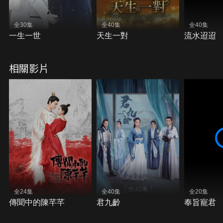
全30集
全40集
全40集
一生一世
天生一對
流水迢迢
相關影片
全24集
全40集
全20集
傳聞中的陳芊芊
君九齡
奉旨寵君