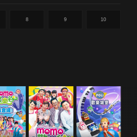
8
9
10