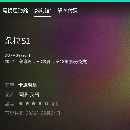
電視運動館
影劇館⁺
單次付費
朵拉S1
DORA Season1
2022 ．
普遍級
．HD畫質 ．全13集(部分免費)
類型
卡通明星
發音
國語, 英語
星等
4.6
下架時間
2026年09月04日