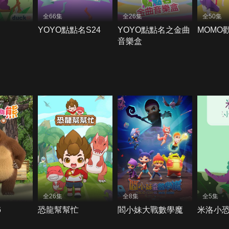
全66集
全26集
全50集
YOYO點點名S24
YOYO點點名之金曲
MOMO
音樂盒
全26集
全8集
全5集
6
恐龍幫幫忙
閻小妹大戰數學魔
米洛小