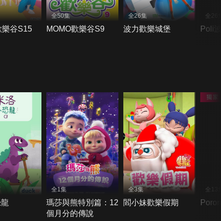
全50集
全26集
全26
歡樂谷S15
MOMO歡樂谷S9
波力歡樂城堡
Poli
全1集
全3集
全13
恐龍
瑪莎與熊特別篇：12
閻小妹歡樂假期
Poro
個月分的傳說