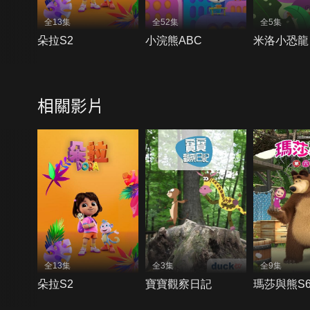
全13集
全52集
全5集
朵拉S2
小浣熊ABC
米洛小恐龍
相關影片
全13集
全3集
全9集
朵拉S2
寶寶觀察日記
瑪莎與熊S