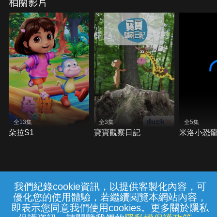
相關影片
全13集
全3集
全5集
朵拉S1
寶寶觀察日記
米洛小恐
我們紀錄cookie資訊，以提供客製化內容，可
{{notifyMsg}}
優化您的使用體驗，若繼續閱覽本網站內容，
常見問題
線上客服
服務條款
隱私權保護
即表示您同意我們使用cookies。更多關於隱私