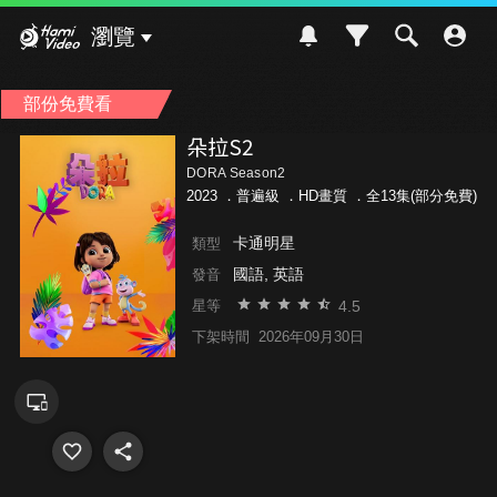
Hami Video
瀏覽
部份免費看
朵拉S2
DORA Season2
2023 ．
普遍級
．HD畫質 ．全13集(部分免費)
卡通明星
類型
國語, 英語
發音
4.5
星等
下架時間
2026年09月30日