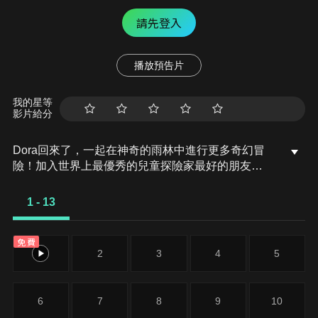
請先登入
播放預告片
我的星等
影片給分
Dora回來了，一起在神奇的雨林中進行更多奇幻冒
險！加入世界上最優秀的兒童探險家最好的朋友
Boots的隊伍，發現新的樂趣和新的朋友；前途無極
限，現在就出發！
1 - 13
免費
1
2
3
4
5
6
7
8
9
10