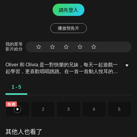
請先登入
播放預告片
我的星等
影片給分
Oliver 和 Olivia 是一對快樂的兄妹，每天一起遊戲一
起學習，更喜歡唱唱跳跳。在一首一首動人悅耳的英
文兒歌中，他們學到新鮮有趣的英文單字，也增進了
彼此的情感。奧利佛在哪裡？、倫敦橋要塌了、如果
1 - 5
你快樂你就拍拍手。
免費
1
2
3
4
5
其他人也看了