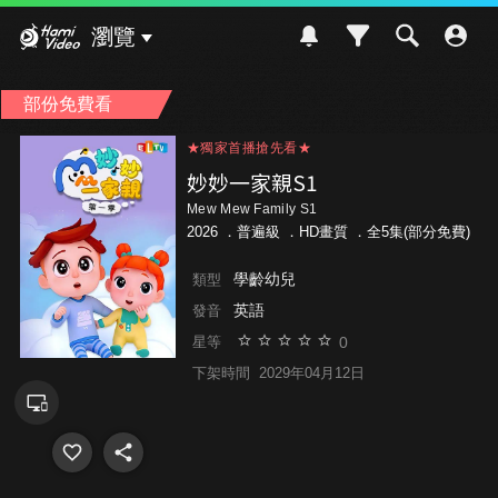
Hami Video
瀏覽
部份免費看
★獨家首播搶先看★
★獨家首播搶先看★
★獨家首播搶先看★
妙妙一家親S1
Mew Mew Family S1
2026 ．
普遍級
．HD畫質 ．全5集(部分免費)
學齡幼兒
類型
英語
發音
0
星等
下架時間
2029年04月12日