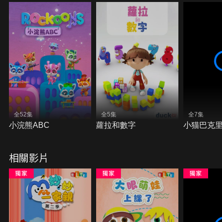
全52集
全5集
全7集
小浣熊ABC
蘿拉和數字
小猫巴克里B
相關影片