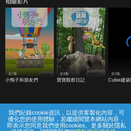
相關影片
全7集
全3集
全3集
小鴨子和朋友們
寶寶觀察日記
Cubie建
我們紀錄cookie資訊，以提供客製化內容，可
{{notifyMsg}}
優化您的使用體驗，若繼續閱覽本網站內容，
常見問題
線上客服
服務條款
隱私權保護
即表示您同意我們使用cookies。更多關於隱私