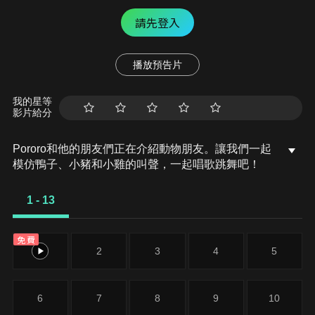
請先登入
播放預告片
我的星等
影片給分
Pororo和他的朋友們正在介紹動物朋友。讓我們一起
模仿鴨子、小豬和小雞的叫聲，一起唱歌跳舞吧！
1 - 13
免費
1
2
3
4
5
6
7
8
9
10