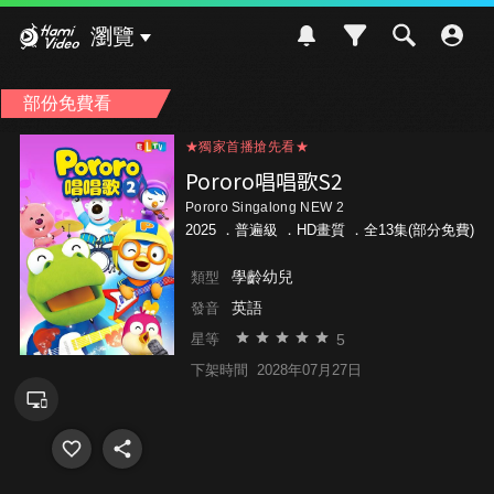
Hami Video
瀏覽
部份免費看
★獨家首播搶先看★
★獨家首播搶先看★
★獨家首播搶先看★
Pororo唱唱歌S2
Pororo Singalong NEW 2
2025 ．
普遍級
．HD畫質 ．全13集(部分免費)
學齡幼兒
類型
英語
發音
5
星等
下架時間
2028年07月27日