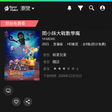
Hami Video
瀏覽
部份免費看
閻小妹大戰數學魔
YAMEME
2021 ．
普遍級
．HD畫質 ．全8集(部分免費)
精選兒童
類型
國語
發音
3
星等
下架時間
2026年12月31日