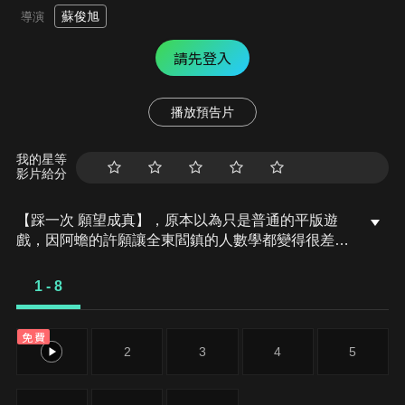
蘇俊旭
導演
請先登入
播放預告片
我的星等
影片給分
【踩一次 願望成真】，原本以為只是普通的平版遊
戲，因阿蟾的許願讓全東閻鎮的人數學都變得很差！
所以數學魔趁機出來搗亂，導致正常的世界發生危
機。閻小妹一行人如何與數學魔對決並幫助世界恢復
1 - 8
正常？
免費
1
2
3
4
5