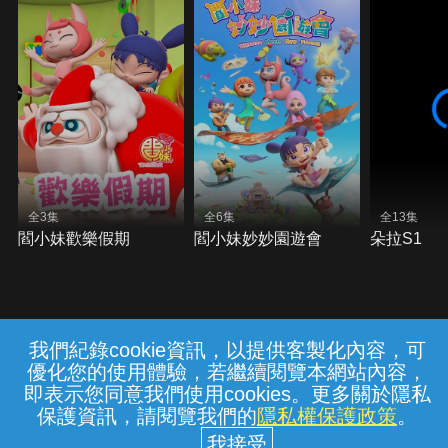
全3集
全6集
全13集
閻小妹歡樂假期
閻小妹妙妙園遊會
朵拉S1
我們紀錄cookie資訊，以提供客製化內容，可
{{notifyMsg}}
優化您的使用體驗，若繼續閱覽本網站內容，
常見問題
線上客服
服務條款
隱私權保護
即表示您同意我們使用cookies。更多關於隱私
保護資訊，請閱覽我們的
隱私權保護政策
。
中華電信股份有限公司個人家庭分公司
(統一編號：96979949) © 2026