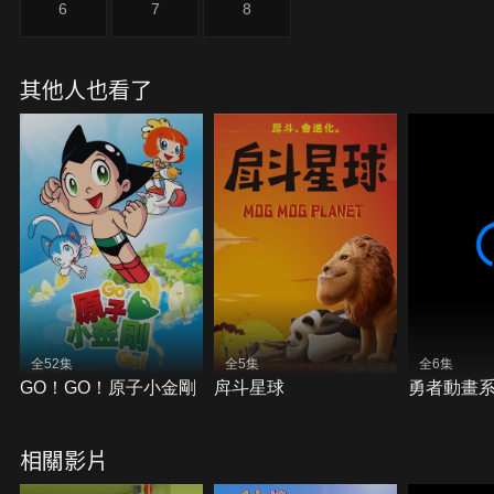
6
7
8
其他人也看了
全52集
全5集
全6集
GO！GO！原子小金剛
戽斗星球
勇者動畫系
相關影片