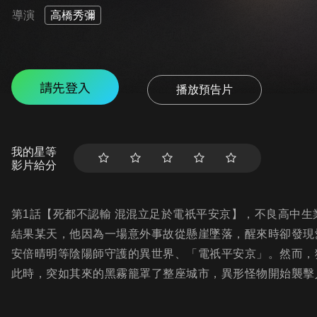
導演
高橋秀彌
請先登入
播放預告片
我的星等
影片給分
第1話【死都不認輸 混混立足於電祇平安京】，不良高中
結果某天，他因為一場意外事故從懸崖墜落，醒來時卻發現
安倍晴明等陰陽師守護的異世界、「電祇平安京」。然而，
此時，突如其來的黑霧籠罩了整座城市，異形怪物開始襲擊人們..