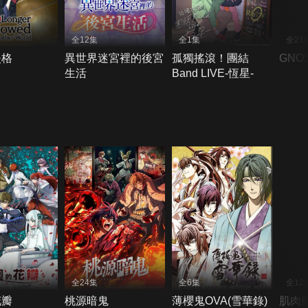
全12集
全1集
全21
失格
異世界迷宮裡的後宮
孤獨搖滾！團結
GNOS
生活
Band LIVE-恆星-
全24集
全6集
全12
花瓣
桃源暗鬼
薄櫻鬼OVA(雪華錄)
肌肉