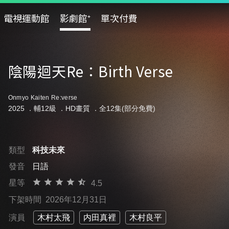
電視運動館
影劇館⁺
單次付費
陰陽迴天Re：Birth Verse
Onmyo Kaiten Re:verse
2025 ．
輔12級
．HD畫質 ．全12集(部分免費)
類型
科技未來
發音
日語
星等
4.5
下架時間
2026年12月31日
演員
木村太飛
内田真裡
木村良平