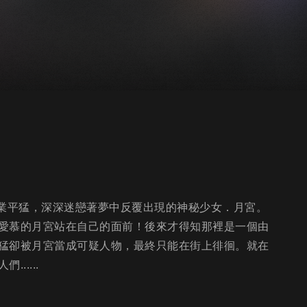
生業平猛，深深迷戀著夢中反覆出現的神秘少女．月宮。
愛慕的月宮站在自己的面前！後來才得知那裡是一個由
猛卻被月宮當成可疑人物，最終只能在街上徘徊。就在
....