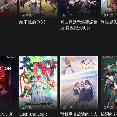
全22集
全13集
全12集
給不滅的你S3
異世界默示錄麥諾格
異世界
拉-從毀滅文明開始
征服世界
全12集
全13集
全13集
OON：月
Luck and Logic
對我垂涎欲滴的非人
輪迴的