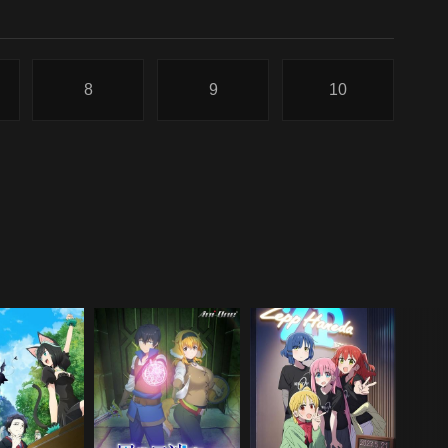
8
9
10