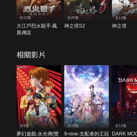
全12集
全26集
全13集
大江戶烈火殺手-鳳
神之塔S2
神之塔
凰傳說
相關影片
全4集
全13集
全12集
夢幻遊戲-永光傳(雙
9-nine-支配者的王冠
DARK M