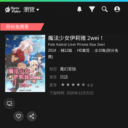
Hami Video
瀏覽
部份免費看
魔法少女伊莉雅 2wei！
Fate Kaleid Liner Prisma Illya 2wei
2014 ．
輔12級
．HD畫質 ．全10集(部分免
費)
魔幻冒險
類型
日語
發音
4.8
星等
下架時間
2026年12月31日