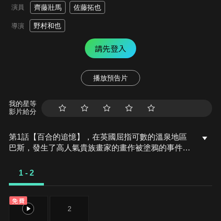
演員
齊藤壯馬
佐藤拓也
野村和也
導演
請先登入
播放預告片
我的星等
影片給分
第1話【百合的追憶】，在英國屈指可數的溫泉地區
巴斯，發生了高人氣貴族畫家的畫作被塗鴉的事件。
在貧民區盛開的白百合花……威廉對於這個中心思想
感到似曾相識。威廉與路易斯一同前往了巴斯，並巧
1 - 2
遇為了調查前來此處的夏洛克搭檔。接著，他們一同
前去拜訪了傳聞中的畫家邱比特男爵……
免費
1
2