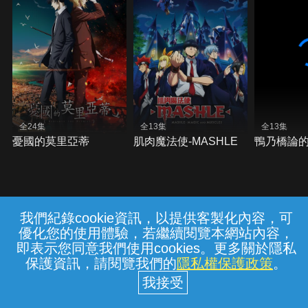
全24集
全13集
全13集
憂國的莫里亞蒂
肌肉魔法使-MASHLE
鴨乃橋論的
我們紀錄cookie資訊，以提供客製化內容，可
{{notifyMsg}}
優化您的使用體驗，若繼續閱覽本網站內容，
常見問題
線上客服
服務條款
隱私權保護
即表示您同意我們使用cookies。更多關於隱私
保護資訊，請閱覽我們的
隱私權保護政策
。
中華電信股份有限公司個人家庭分公司
(統一編號：96979949) © 2026