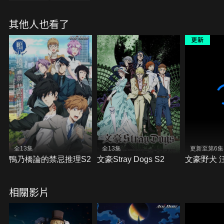
其他人也看了
全13集
全13集
更新至第6集
鴨乃橋論的禁忌推理S2
文豪Stray Dogs S2
文豪野犬 
相關影片