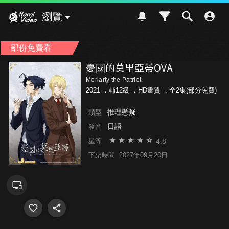
Hami Video
瀏覽
部份免費看
憂國的莫里亞蒂OVA
Moriarty the Patriot
2021 ．
輔12級
．HD畫質 ．全2集(部分免費)
推理懸疑
類型
日語
發音
4.8
星等
下架時間
2027年09月20日