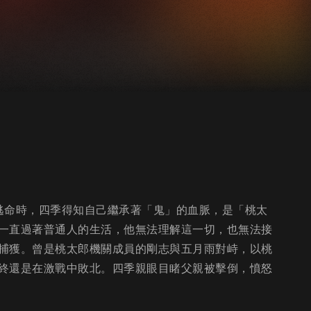
逃命時，四季得知自己繼承著「鬼」的血脈，是「桃太
一直過著普通人的生活，他無法理解這一切，也無法接
捕獲。曾是桃太郎機關成員的剛志與五月雨對峙，以桃
終還是在激戰中敗北。四季親眼目睹父親被擊倒，憤怒