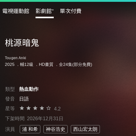
電視運動館
影劇館⁺
單次付費
桃源暗鬼
Tougen Anki
2025 ．
輔12級
．HD畫質 ．全24集(部分免費)
類型
熱血動作
發音
日語
星等
4.2
下架時間
2026年12月31日
演員
浦 和希
神谷浩史
西山宏太朗