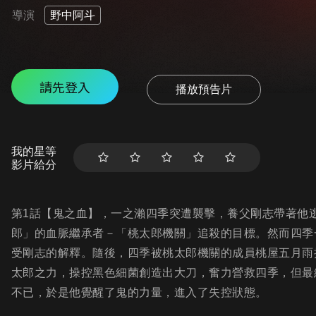
導演
野中阿斗
請先登入
播放預告片
我的星等
影片給分
第1話【鬼之血】，一之瀨四季突遭襲擊，養父剛志帶著他
郎」的血脈繼承者－「桃太郎機關」追殺的目標。然而四季
受剛志的解釋。隨後，四季被桃太郎機關的成員桃屋五月雨
太郎之力，操控黑色細菌創造出大刀，奮力營救四季，但最
不已，於是他覺醒了鬼的力量，進入了失控狀態。