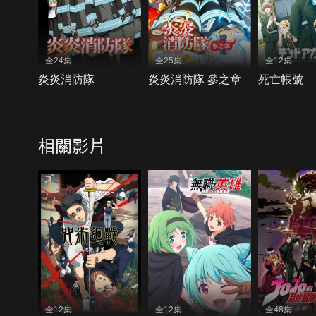
全24集
全25集
全12集
炎炎消防隊
炎炎消防隊 參之章
死亡帳號
相關影片
全12集
全12集
全48集