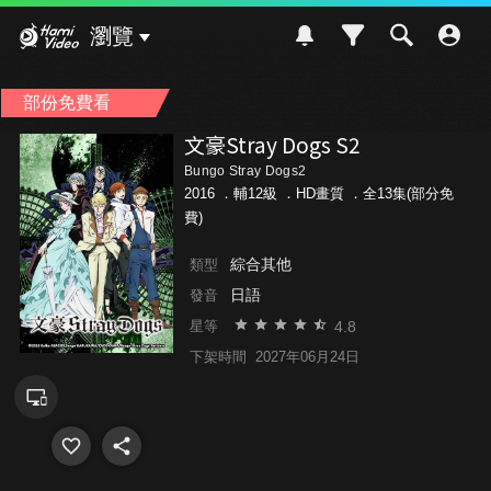
Hami Video
瀏覽
部份免費看
文豪Stray Dogs S2
Bungo Stray Dogs2
2016 ．
輔12級
．HD畫質 ．全13集(部分免
費)
綜合其他
類型
日語
發音
4.8
星等
下架時間
2027年06月24日