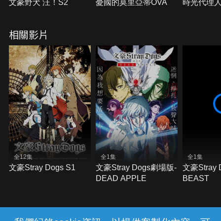
文豪野犬 汪！S2
憂國的莫里亞蒂OVA
時光代理人
相關影片
全12集
全1集
全1集
文豪Stray Dogs S1
文豪Stray Dogs劇場版-
文豪Stray
DEAD APPLE
BEAST