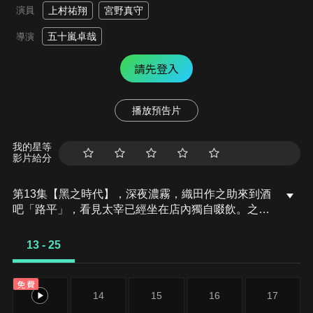
演員
上村祐翔
宮野真守
五十嵐卓哉
導演
請先登入
播放預告片
我的星等
影片給分
第13集【黑之時代】，深夜濃霧，織田作之助來到酒
吧「路平」，看見太宰已經坐在店內獨自啜飲。之
後，受命採購走私品歸來的坂口安吾也來到酒吧。在
惡名昭彰的組織港區黑幫的手下工作的這群男人，聚
13 - 25
在一起飲酒是他們的日常。某日，安吾突然失蹤，保
管黑幫武器的倉庫遭竊，首領命令織田作去搜尋安吾
免費
的下落。
13
14
15
16
17