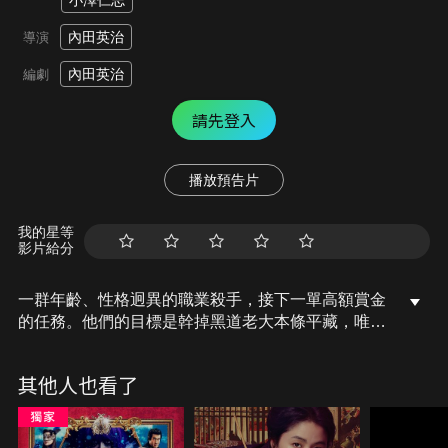
小澤仁志
內田英治
導演
內田英治
編劇
請先登入
播放預告片
我的星等
影片給分
一群年齡、性格迥異的職業殺手，接下一單高額賞金
的任務。他們的目標是幹掉黑道老大本條平藏，唯一
能接觸他的方式，竟然是贏得舞蹈比賽！沒有經驗、
沒有默契、也沒有幹勁，一支臨時拼湊的隊伍，竟要
其他人也看了
挑戰認真的舞蹈比賽？而原本水火不容的殺手們卻逐
漸被舞蹈的魅力吸引，不知不覺中成了名副其實的
「舞林殺手」，一路過關斬將，朝冠軍之路晉級！