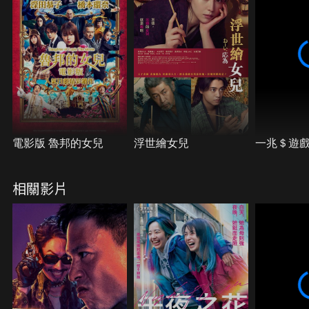
電影版 魯邦的女兒
浮世繪女兒
一兆＄遊戲
相關影片