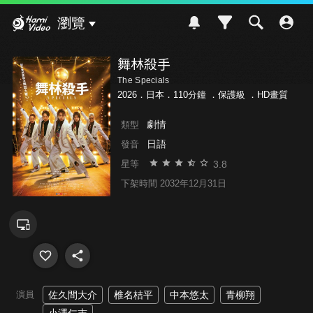
Hami Video
瀏覽
舞林殺手
The Specials
2026．日本．110分鐘 ．
保護級
．HD畫質
劇情
類型
日語
發音
3.8
星等
下架時間 2032年12月31日
演員
佐久間大介
椎名桔平
中本悠太
青柳翔