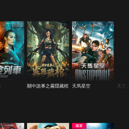
車
關中詭事之霧隱藏棺
天馬星空
天空之