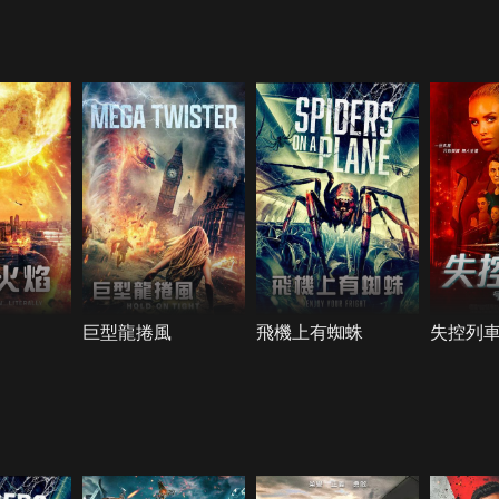
巨型龍捲風
飛機上有蜘蛛
失控列