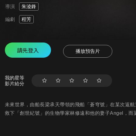
導演
朱淩鋒
編劇
程芳
請先登入
播放預告片
我的星等
影片給分
未來世界，由船長梁承天帶領的飛船「蒼穹號」在某次返航
救下「創世紀號」的生物學家林修遠和他的妻子Angel，