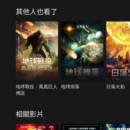
其他人也看了
地球戰役：鳳凰巨人
地球殞落
日落火焰
傳說
相關影片