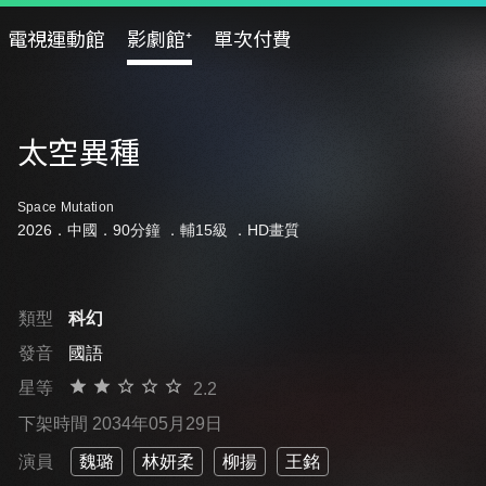
電視運動館
影劇館⁺
單次付費
太空異種
Space Mutation
2026．中國．90分鐘 ．
輔15級
．HD畫質
類型
科幻
發音
國語
星等
2.2
下架時間 2034年05月29日
演員
魏璐
林妍柔
柳揚
王銘