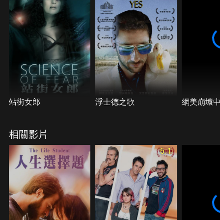
站街女郎
浮士德之歌
網美崩壞
相關影片
6.1