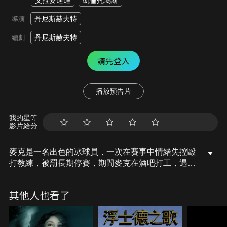
艾拉麥迪遜
凱倫托瑪斯
丹尼斯赫夫特
導演
丹尼斯赫夫特
編劇
請先登入
播放預告片
我的星等
影片給分
麥克是一名出色的冰球員，一次在賽事中情緒失控毆
打教練，被罰長期停賽，期間麥克在酒吧打工，遇到
各式各樣的單身派對金髮女客人、有就讀空軍學校的
學生們，還有跟麥克有一面之緣的輪椅小女孩，與此
其他人也看了
同時，麥克的前女友宣布要與麥克極其厭惡的人訂
婚，就在這麼混亂的一天，麥克經歷了很多情緒，最
後迎來了大家意想不到的變化大結局。