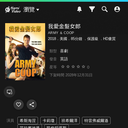
Hami Video
瀏覽
我愛金髮女郎
ARMY ＆ COOP
2018．美國．85分鐘 ．
保護級
．HD畫質
喜劇
類型
英語
發音
0
星等
下架時間 2028年12月31日
演員
希斯海涅
卡莉瓊
班希爾澤
特雷弗威爾遜