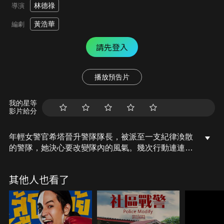
林德祿
導演
黃浩華
編劇
請先登入
播放預告片
我的星等
影片給分
年輕女警官希塔晉升警隊隊長，被派至一支紀律渙散
的警隊，她決心要改變隊內的風氣。幾次行動連連失
手後，遭上司訓斥與冷嘲熱諷，希塔卻沒有一味責怪
部下，而是冷靜反省自己，終於感動了隊員。再次出
其他人也看了
任務時，隊員們群情激昂，圍剿匪徒士氣高漲，全隊
齊心協力將匪徒一網打盡！