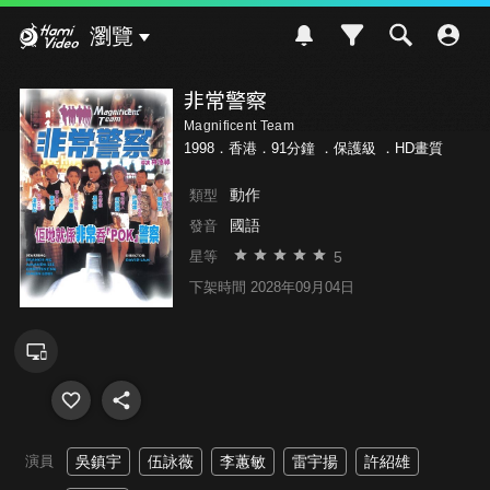
Hami Video
瀏覽
非常警察
Magnificent Team
1998．香港．91分鐘 ．
保護級
．HD畫質
動作
類型
國語
發音
5
星等
下架時間 2028年09月04日
演員
吳鎮宇
伍詠薇
李蕙敏
雷宇揚
許紹雄