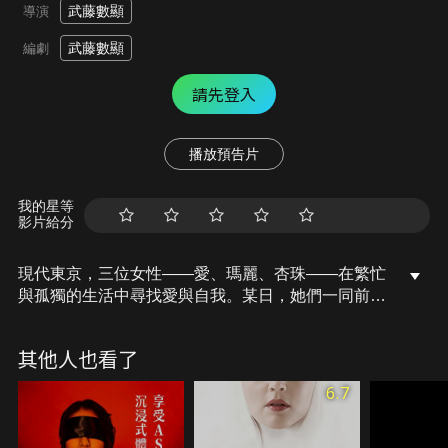
武藤數顯
導演
武藤數顯
編劇
請先登入
播放預告片
我的星等
影片給分
現代東京，三位女性——愛、瑪麗、杏珠——在繁忙
與孤獨的⽣活中尋找愛與⾃我。某⽇，她們⼀同前往
溫泉旅⾏，在閃爍的燈光與笑聲之間，⼀道神秘的閃
光將她們帶入時空裂縫。當她們再次睜眼，眼前已成
其他人也看了
為⼀個充滿異⾊與絢爛的幻夢世界——「仮想・吉
原」。在這座融合江⼾、⼤正與現代意象的花街中，
6.7
她們分別化身為花魁「三浦太夫」、「薄桜」、「富
⼠太夫」，成為欲望、權⼒與愛情交錯的舞台中⼼。