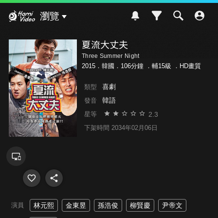
Hami Video
瀏覽
夏流大丈夫
Three Summer Night
2015．韓國．106分鐘 ．
輔15級
．HD畫質
喜劇
類型
韓語
發音
2.3
星等
下架時間 2034年02月06日
演員
林元熙
金東昱
孫浩俊
柳賢慶
尹帝文