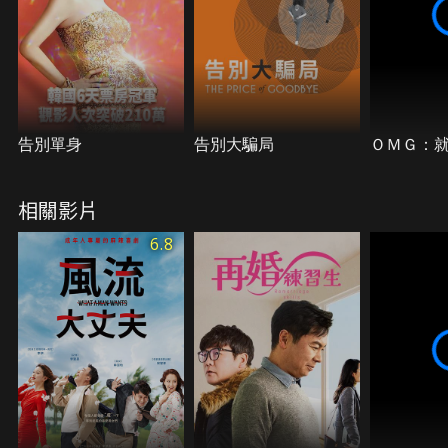
告別單身
告別大騙局
ＯＭＧ：
相關影片
6.8