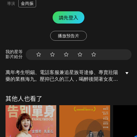
金尚振
導演
請先登入
播放預告片
我的星等
影片給分
萬年考生明錫、電話客服兼追星族哥達修、專賣壯陽
藥的業務海九。壓抑已久的三人，喝醉後開著女友留
下的高級跑車，決定大玩一場！而一夜過後，卻慘遇
車被偷、黑道追擊、警察通緝，一場前所未有的大冒
其他人也看了
險正在等著他們！