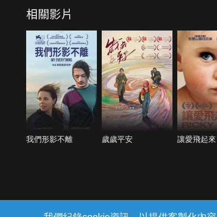
相關影片
我們形影不離
歲歲平安
讓愛飛起來
{{notifyMsg}}