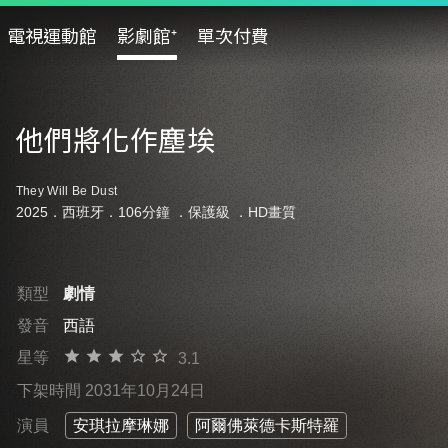
電視運動館
影劇館⁺
單次付費
他們將化作塵埃
They Will Be Dust
2025．西班牙．106分鐘 ．
保護級
．HD畫質
類型
劇情
發音
西語
星等
3.1
下架時間 2031年10月24日
演員
安琪拉摩琳娜
阿爾佛萊德卡斯特羅