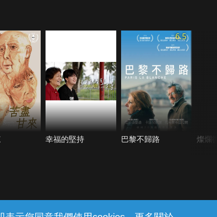
6.5
來
幸福的堅持
巴黎不歸路
燦爛