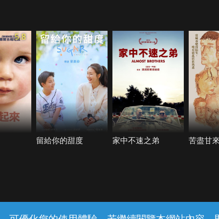
5.8
留給你的甜度
家中不速之弟
苦盡甘
常見問題
線上客服
服務條款
隱私權保護