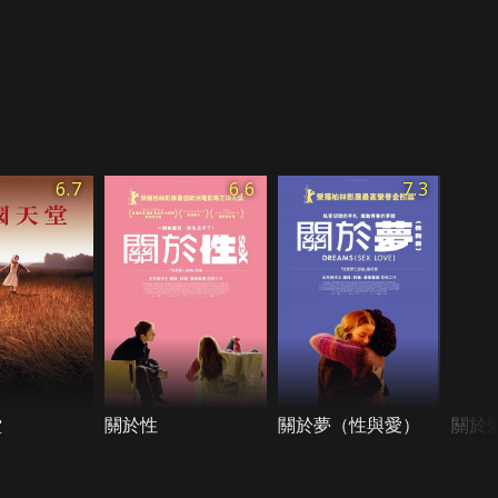
6.7
6.6
7.3
堂
關於性
關於夢（性與愛）
關於