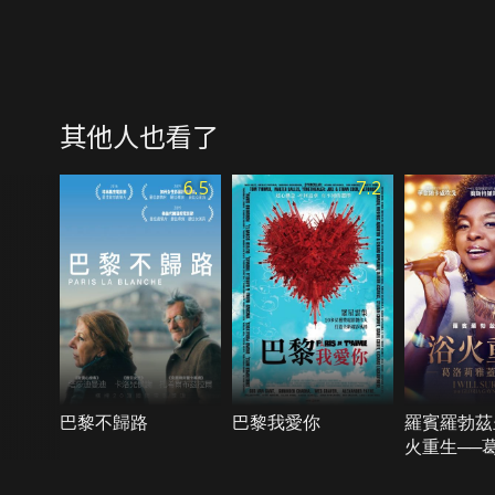
其他人也看了
6.5
7.2
巴黎不歸路
巴黎我愛你
羅賓羅勃茲
火重生──
蓋諾傳奇