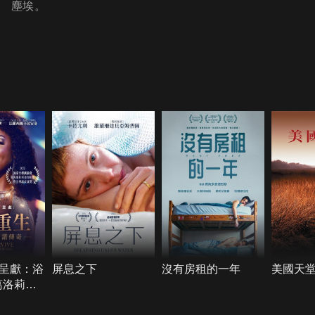
塵埃。
呈獻：浴
屏息之下
沒有房租的一年
美國天
葛洛莉雅