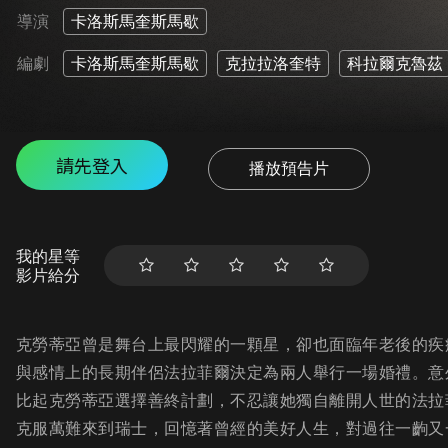
導演
卡洛斯馬奎斯馬歇
編劇
卡洛斯馬奎斯馬歇
克拉拉洛奎特
科拉爾克魯茲
請先登入
播放預告片
我的星等
影片給分
克勞蒂亞曾是舞台上最閃耀的一顆星，卻也面臨年老後的疾
與感情上的長期伴侶法拉菲爾決定為兩人舉行一場婚禮。意
比起克勞蒂亞選擇善終計劃，不忍讓她獨自離開人世的法拉
克服萬難來到瑞士，回憶著曾經的美好人生，對過往一齣又