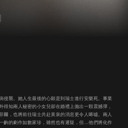
病侵襲。她人生最後的心願是到瑞士進行安樂死。事業
外得知兩人秘密的小女兒卻在婚禮上拋出一顆震撼彈，
菲爾，也將前往瑞士共赴黃泉的消息更令人唏噓。兩人
一齣的劇作如數家珍，雖然也有遲疑，但…他們將化作