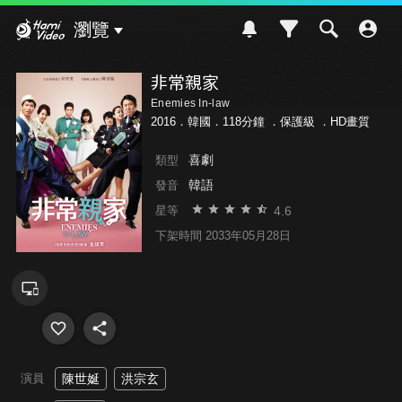
Hami Video
瀏覽
非常親家
Enemies In-law
2016．韓國．118分鐘 ．
保護級
．HD畫質
喜劇
類型
韓語
發音
4.6
星等
下架時間 2033年05月28日
演員
陳世娫
洪宗玄