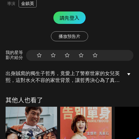
金鎮英
導演
請先登入
播放預告片
我的星等
影片給分
出身賊窩的獨生子哲秀，竟愛上了警察世家的女兒英
熙，這對水火不容的家世背景，讓哲秀決心為了真愛
報考警察，誓言改頭換面，然而，他的小偷父母為了
守住家族基業，決定使出渾身解數，拼命阻撓兒子的
其他人也看了
考試與婚事，當神偷世家遇上正義警察，這場關於愛
情與家族名聲的成親大戰即將爆笑展開。