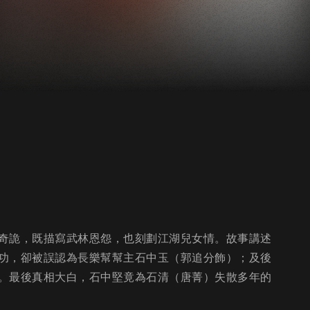
奇詭，既描寫武林恩怨，也刻劃江湖兒女情。故事講述
功，卻被誤認為長樂幫幫主石中玉（郭追分飾）；及後
。最後真相大白，石中堅竟為石清（唐菁）失散多年的