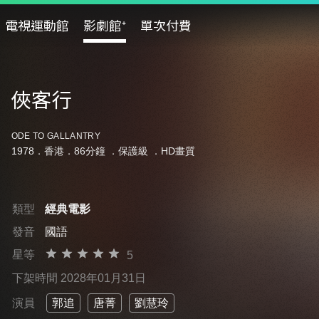
電視運動館
影劇館⁺
單次付費
俠客行
ODE TO GALLANTRY
1978．香港．86分鐘 ．
保護級
．HD畫質
類型
經典電影
發音
國語
星等
5
下架時間 2028年01月31日
演員
郭追
唐菁
劉慧玲