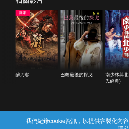
6.8
醉刀客
巴黎最後的探戈
南少林與北
氏經典)
{{notifyMsg}}
我們紀錄cookie資訊，以提供客製化