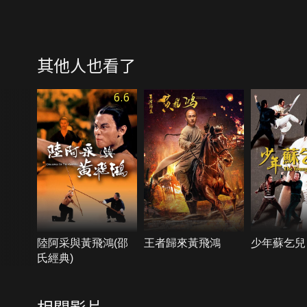
其他人也看了
6.6
陸阿采與黃飛鴻(邵
王者歸來黃飛鴻
少年蘇乞兒
氏經典)
相關影片