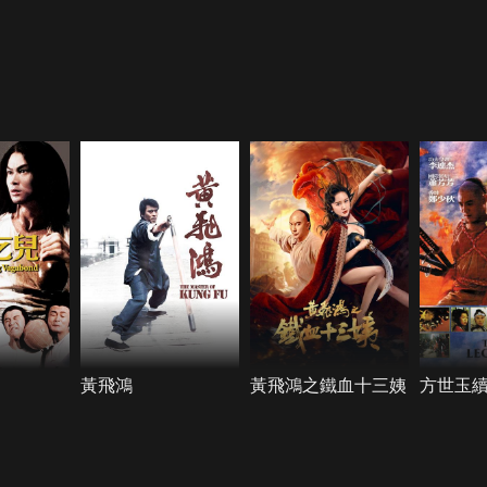
黃飛鴻
黃飛鴻之鐵血十三姨
方世玉