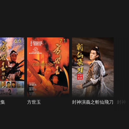
6.9
7.1
續集
方世玉
封神演義之斬仙飛刀
封神