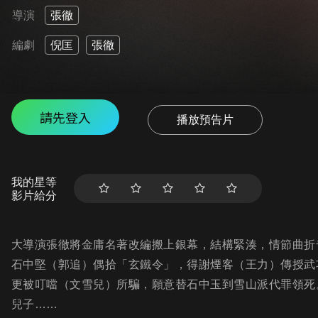
導演
張徹
編劇
倪匡
張徹
請先登入
播放預告片
我的星等
影片給分
大導演張徹將金庸名著改編搬上銀幕，結構緊湊，情節曲折
石中堅（郭追）偶拾「玄鐵令」，得謝煙客（王力）傳授武
更被叮噹（文雪兒）所騙，願意替石中玉到雪山派代罪領死
兒子……