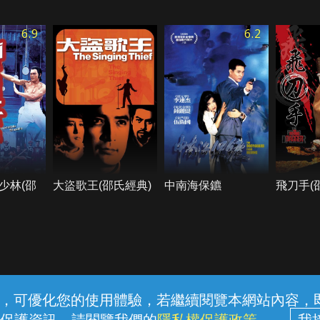
6.9
6.2
少林(邵
大盜歌王(邵氏經典)
中南海保鑣
飛刀手(
常見問題
線上客服
服務條款
隱私權保護
內容，可優化您的使用體驗，若繼續閱覽本網站內容，即表